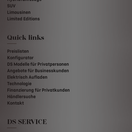
SUV
Limousinen
Limited Editions
Quick links
Preislisten
Konfigurator
DS Modelle für Privatpersonen
Angebote für Businesskunden
Elektrisch Aufladen
Technologie
Finanzierung für Privatkunden
Händlersuche
Kontakt
DS SERVICE