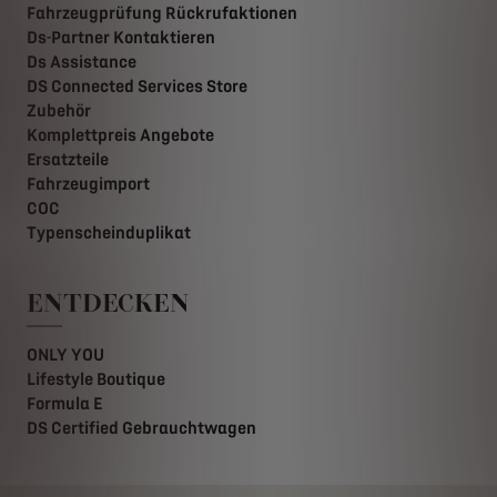
Fahrzeugprüfung Rückrufaktionen
Ds-Partner Kontaktieren
Ds Assistance
DS Connected Services Store
Zubehör
Komplettpreis Angebote
Ersatzteile
Fahrzeugimport
COC
Typenscheinduplikat
ENTDECKEN
ONLY YOU
Lifestyle Boutique
Formula E
DS Certified Gebrauchtwagen