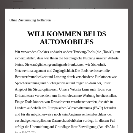
Verlassen Sie sich auf ein umfangreiches Netz
öffentlicher Ladestationen in ganz Europa.
Ohne Zustimmung fortfahren →
Ladestation für zu Hause oder am Arbeitsplatz
WILLKOMMEN BEI DS
Die private Ladestation kann auf Parkplätzen oder in
AUTOMOBILES
Firmenparkhäusern installiert werden. So haben Sie die
Möglichkeit, Ihr Elektroauto auch während der
Wir verwenden Cookies und/oder andere Tracking-Tools (die „Tools“), um
Arbeitszeit schnell und sicher aufzuladen.
sicherzustellen, dass wir Ihnen die bestmögliche Nutzung unserer Website
bieten. Sie ermöglichen grundlegende Funktionen wie Sicherheit,
Netzwerkmanagement und Zugänglichkeit.Die Tools verbessern die
Benutzerfreundlichkeit und Leistung durch verschiedene Funktionen wie
Spracherkennung und Suchergebnisse und tragen so dazu bei, unser
Angebot für Sie zu optimieren. Unsere Website kann auch Tools von
Drittanbietern verwenden, um Ihnen relevantere Werbung bereitzustellen.
Öffentliche Ladestation
Einige Tools können von Drittanbietern verarbeitet werden, die sich in
Mit der Free2move Charge App können Sie die
Ländern außerhalb des Europäischen Wirtschaftsraums (EWR) befinden
nächstgelegene Ladestation einfach finden. Ob in der
und für die möglicherweise noch kein Angemessenheitsbeschluss der
Stadt oder auf langen Reisen: Dank der vernetzten App
zuständigen europäischen Datenschutzbehörden vorliegt. In diesem Fall
haben Sie Zugang zu einem Netzwerk von mehr als
erfolgt die Übermittlung auf Grundlage Ihrer Einwilligung (Art. 49 Abs. 1
128.000 Ladestationen in Frankreich und mehr als