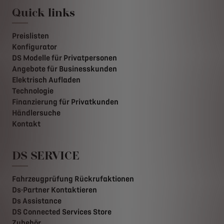
Quick links
Preislisten
Konfigurator
DS Modelle für Privatpersonen
Angebote für Businesskunden
Elektrisch Aufladen
Technologie
Finanzierung für Privatkunden
Händlersuche
Kontakt
DS SERVICE
Fahrzeugprüfung Rückrufaktionen
Ds-Partner Kontaktieren
Ds Assistance
DS Connected Services Store
Zubehör