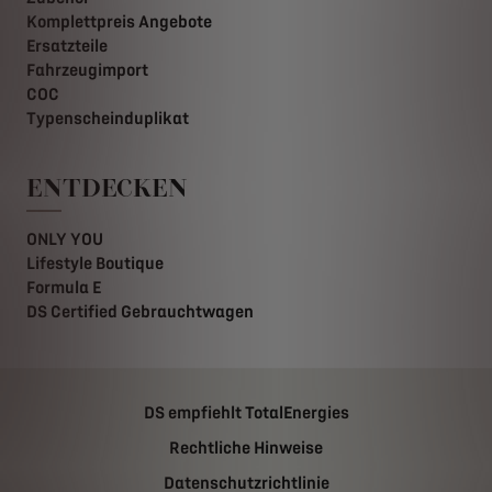
Komplettpreis Angebote
Ersatzteile
Fahrzeugimport
COC
Typenscheinduplikat
ENTDECKEN
ONLY YOU
Lifestyle Boutique
Formula E
DS Certified Gebrauchtwagen
DS empfiehlt TotalEnergies
Rechtliche Hinweise
Datenschutzrichtlinie