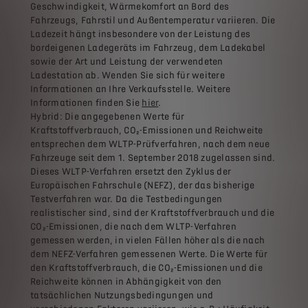
Geschwindigkeit, Wärmekomfort an Bord des
Fahrzeugs, Fahrstil und Außentemperatur variieren. Die
Ladezeit hängt insbesondere von der Leistung des
bordeigenen Ladegeräts im Fahrzeug, dem Ladekabel
sowie der Art und Leistung der verwendeten
Ladestation ab. Wenden Sie sich für weitere
Informationen an Ihre Verkaufsstelle. Weitere
Informationen finden Sie
hier
.
Hybrid: Die angegebenen Werte für
Kraftstoffverbrauch, CO₂-Emissionen und Reichweite
entsprechen dem WLTP-Prüfverfahren, nach dem neue
Fahrzeuge seit dem 1. September 2018 zugelassen sind.
Dieses WLTP-Verfahren ersetzt den Zyklus der
Europäischen Fahrschule (NEFZ), der das bisherige
Testverfahren war. Da die Testbedingungen
realistischer sind, sind der Kraftstoffverbrauch und die
CO₂-Emissionen, die nach dem WLTP-Verfahren
gemessen werden, in vielen Fällen höher als die nach
dem NEFZ-Verfahren gemessenen Werte. Die Werte für
den Kraftstoffverbrauch, die CO₂-Emissionen und die
Reichweite können in Abhängigkeit von den
tatsächlichen Nutzungsbedingungen und