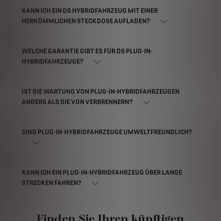
KANN ICH EIN DS HYBRIDFAHRZEUG MIT EINER
HERKÖMMLICHEN STECKDOSE AUFLADEN?
WELCHE GARANTIE GIBT ES FÜR DS PLUG-IN-
HYBRIDFAHRZEUGE?
IST DIE WARTUNG VON PLUG-IN-HYBRIDFAHRZEUGEN
ANDERS ALS DIE VON VERBRENNERN?
SIND PLUG-IN-HYBRIDFAHRZEUGE UMWELTFREUNDLICH?
KANN ICH EIN PLUG-IN-HYBRIDFAHRZEUG ÜBER LANGE
STRECKEN FAHREN?
Finden Sie Ihren künftigen