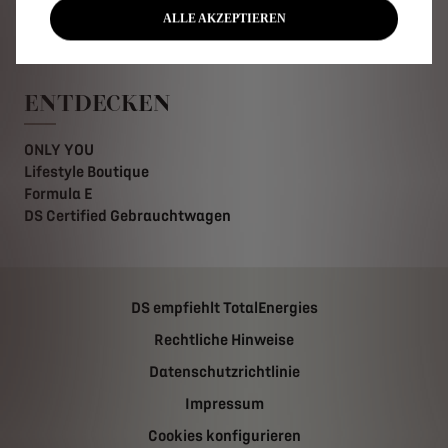
COC
ALLE AKZEPTIEREN
Typenscheinduplikat
ENTDECKEN
ONLY YOU
Lifestyle Boutique
Formula E
DS Certified Gebrauchtwagen
DS empfiehlt TotalEnergies
Rechtliche Hinweise
Datenschutzrichtlinie
Impressum
Cookies konfigurieren