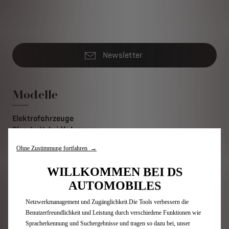
Newsletter
Modelle
Elektrofahrzeuge
Plug-In-Hybridfahrzeuge
Hybridfahrzeuge
Ohne Zustimmung fortfahren →
SUV
Limousinen
WILLKOMMEN BEI DS
Wir verwenden Cookies und/oder andere Tracking-Tools (die „Tools“), um
Limited Editions
sicherzustellen, dass wir Ihnen die bestmögliche Nutzung unserer Website
AUTOMOBILES
bieten. Sie ermöglichen grundlegende Funktionen wie Sicherheit,
Netzwerkmanagement und Zugänglichkeit.Die Tools verbessern die
Quick links
Benutzerfreundlichkeit und Leistung durch verschiedene Funktionen wie
Spracherkennung und Suchergebnisse und tragen so dazu bei, unser