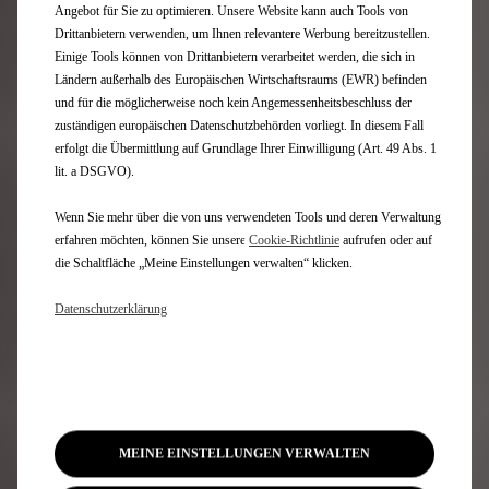
Preislisten
Angebot für Sie zu optimieren. Unsere Website kann auch Tools von
Konfigurator
Drittanbietern verwenden, um Ihnen relevantere Werbung bereitzustellen.
DS Modelle für Privatpersonen
Einige Tools können von Drittanbietern verarbeitet werden, die sich in
Angebote für Businesskunden
Ländern außerhalb des Europäischen Wirtschaftsraums (EWR) befinden
Elektrisch Aufladen
und für die möglicherweise noch kein Angemessenheitsbeschluss der
Technologie
zuständigen europäischen Datenschutzbehörden vorliegt. In diesem Fall
Finanzierung für Privatkunden
erfolgt die Übermittlung auf Grundlage Ihrer Einwilligung (Art. 49 Abs. 1
Händlersuche
lit. a DSGVO).
Kontakt
Wenn Sie mehr über die von uns verwendeten Tools und deren Verwaltung
erfahren möchten, können Sie unsere
Cookie‑Richtlinie
aufrufen oder auf
DS SERVICE
die Schaltfläche „Meine Einstellungen verwalten“ klicken.
Datenschutzerklärung
Fahrzeugprüfung Rückrufaktionen
Ds-Partner Kontaktieren
Ds Assistance
DS Connected Services Store
Zubehör
Komplettpreis Angebote
MEINE EINSTELLUNGEN VERWALTEN
Ersatzteile
Fahrzeugimport