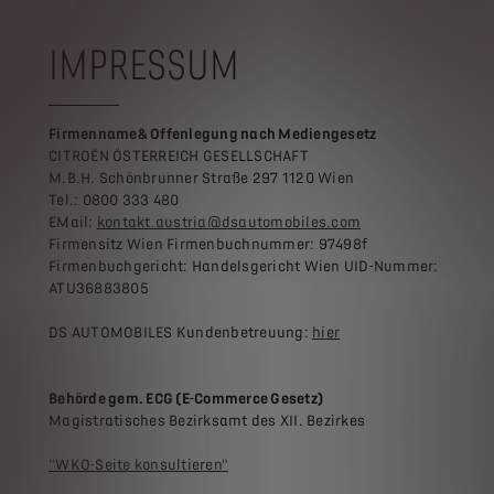
IMPRESSUM
Firmenname& Offenlegung nach Mediengesetz
CITROËN ÖSTERREICH GESELLSCHAFT
M.B.H. Schönbrunner Straße 297 1120 Wien
Tel.: 0800 333 480
EMail:
kontakt.austria@dsautomobiles.com
Firmensitz Wien Firmenbuchnummer: 97498f
Firmenbuchgericht: Handelsgericht Wien UID-Nummer:
ATU36883805
DS AUTOMOBILES Kundenbetreuung:
hier
Behörde gem. ECG (E-Commerce Gesetz)
Magistratisches Bezirksamt des XII. Bezirkes
"WKO-Seite konsultieren"