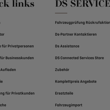
ck links
DS SERVIC
n
Fahrzeugprüfung Rückrufaktio
tor
Ds-Partner Kontaktieren
e für Privatpersonen
Ds Assistance
für Businesskunden
DS Connected Services Store
h Aufladen
Zubehör
ie
Komplettpreis Angebote
ung für Privatkunden
Ersatzteile
uche
Fahrzeugimport