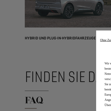
HYBRID UND PLUG-IN-HYBRIDFAHRZEUGE
Ohne Zu
Wir v
bestm
FINDEN SIE DA
Netzw
versc
Sie z
berei
Europ
FAQ
Angem
Überm