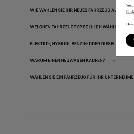
Wenn 
WIE WÄHLEN SIE IHR NEUES FAHRZEUG AUS?
Cooki
Daten
WELCHEN FAHRZEUGTYP SOLL ICH WÄHLEN?
ELEKTRO-, HYBRID-, BENZIN- ODER DIESELANTRIE
WARUM EINEN NEUWAGEN KAUFEN?
WÄHLEN SIE EIN FAHRZEUG FÜR IHR UNTERNEHME