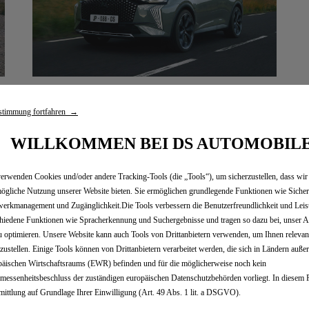
BUSINESSKUNDEN
stimmung fortfahren →
WILLKOMMEN BEI DS AUTOMOBIL
erwenden Cookies und/oder andere Tracking-Tools (die „Tools“), um sicherzustellen, dass wir
ögliche Nutzung unserer Website bieten. Sie ermöglichen grundlegende Funktionen wie Sicher
S RICHTIGE FAHRZEU
erkmanagement und Zugänglichkeit.Die Tools verbessern die Benutzerfreundlichkeit und Leis
hiedene Funktionen wie Spracherkennung und Suchergebnisse und tragen so dazu bei, unser A
u optimieren. Unsere Website kann auch Tools von Drittanbietern verwenden, um Ihnen releva
tzustellen. Einige Tools können von Drittanbietern verarbeitet werden, die sich in Ländern auße
äischen Wirtschaftsraums (EWR) befinden und für die möglicherweise noch kein
essenheitsbeschluss der zuständigen europäischen Datenschutzbehörden vorliegt. In diesem Fa
ittlung auf Grundlage Ihrer Einwilligung (Art. 49 Abs. 1 lit. a DSGVO).