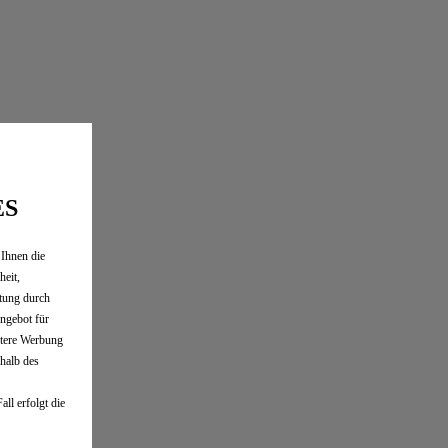
ES
 Ihnen die
heit,
G
tung durch
ngebot für
ntere Werbung
rhalb des
ll erfolgt die