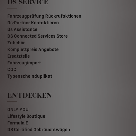
DS SERVICE
Fahrzeugprüfung Rückrufaktionen
Ds-Partner Kontaktieren
Ds Assistance
DS Connected Services Store
Zubehör
Komplettpreis Angebote
Ersatzteile
Fahrzeugimport
COC
Typenscheinduplikat
ENTDECKEN
ONLY YOU
Lifestyle Boutique
Formula E
DS Certified Gebrauchtwagen