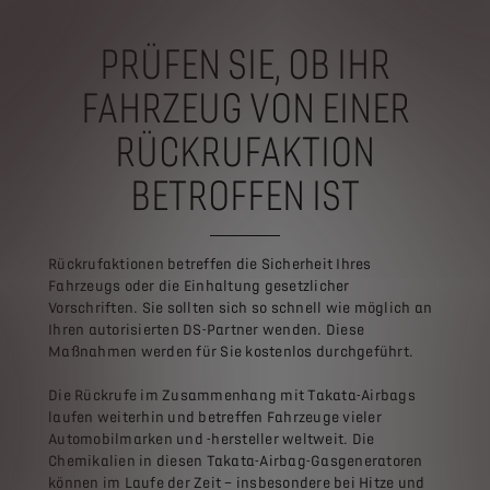
PRÜFEN SIE, OB IHR
FAHRZEUG VON EINER
RÜCKRUFAKTION
BETROFFEN IST
Rückrufaktionen betreffen die Sicherheit Ihres
Fahrzeugs oder die Einhaltung gesetzlicher
Vorschriften. Sie sollten sich so schnell wie möglich an
Ihren autorisierten DS-Partner wenden. Diese
Maßnahmen werden für Sie kostenlos durchgeführt.
Die Rückrufe im Zusammenhang mit Takata-Airbags
laufen weiterhin und betreffen Fahrzeuge vieler
Automobilmarken und -hersteller weltweit. Die
Chemikalien in diesen Takata-Airbag-Gasgeneratoren
können im Laufe der Zeit – insbesondere bei Hitze und