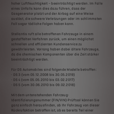
hoher Luftfeuchtigkeit – beeinträchtigt werden. Im Falle
eines Unfalls kann dies dazu führen, dass der
Gasgenerator platzt und der Airbag auf eine Weise
auslöst, die schwere Verletzungen oder im schlimmsten
Fall sogar tödliche Folgen haben kann.
Stellantis ruft alle betroffenen Fahrzeuge in einem
gestaffelten Verfahren zurück, um einen möglichst
schnellen und effizienten Kundenservice zu
gewährleisten. Vorrang haben dabei ältere Fahrzeuge,
da die chemischen Komponenten über die Zeit stärker
beeinträchtigt werden.
Für DS Automobiles sind folgende Modelle betroffen:
- DS 3 (vom 05.12.2008 bis 30.05.2019)
- DS 4 (vom 05.05.2010 bis 03.02.2017)
- DS 5 (vom 30.06.2010 bis 09.02.2018)
Mit dem untenstehenden Fahrzeug-
Identifizierungsnummer (FIN/VIN)-Prüftool können Sie
ganz einfach herausfinden, ob Ihr Fahrzeug von dieser
Rückrufaktion betroffen ist, ob es bereits Teil einer