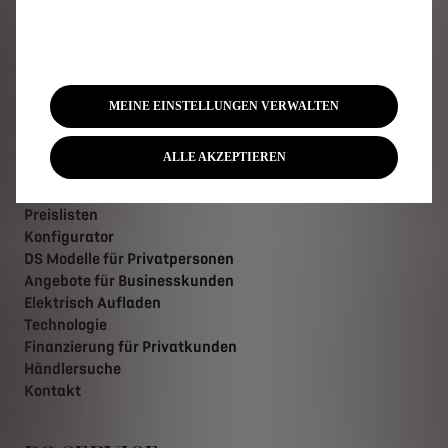
Plug-In-Hybridfahrzeuge
Hybridfahrzeuge
SUV
Limousinen
Limited Editions
MEINE EINSTELLUNGEN VERWALTEN
ALLE AKZEPTIEREN
Quick links
Preislisten
Konfigurator
DS Modelle für Privatpersonen
Angebote für Businesskunden
Elektrisch Aufladen
Technologie
Finanzierung für Privatkunden
Händlersuche
Kontakt