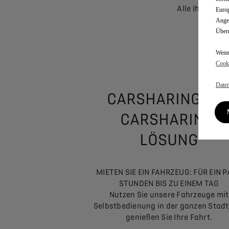
Alle Ihre Mob
Europ
Angem
Überm
Wenn 
Cooki
Daten
CARSHARING, DI
CARSHARING-
LÖSUNG
MIETEN SIE EIN FAHRZEUG: FÜR EIN 
STUNDEN BIS ZU EINEM TAG
Nutzen Sie unsere Fahrzeuge mit
Selbstbedienung in der ganzen Stad
genießen Sie Ihre Fahrt.