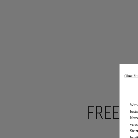
Ohne Zu
FREE2
Wir v
bestm
Netzw
versc
Sie z
berei