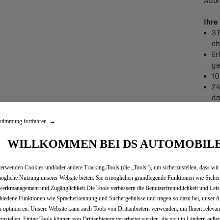
Abon
Ihre
3 
oh
Er
ge
10
24
da
Sm
st
stimmung fortfahren →
WILLKOMMEN BEI DS AUTOMOBIL
MOVE MOBILITÄTSLÖ
erwenden Cookies und/oder andere Tracking-Tools (die „Tools“), um sicherzustellen, dass wir
ögliche Nutzung unserer Website bieten. Sie ermöglichen grundlegende Funktionen wie Sicher
erkmanagement und Zugänglichkeit.Die Tools verbessern die Benutzerfreundlichkeit und Leis
hiedene Funktionen wie Spracherkennung und Suchergebnisse und tragen so dazu bei, unser A
u optimieren. Unsere Website kann auch Tools von Drittanbietern verwenden, um Ihnen releva
tzustellen. Einige Tools können von Drittanbietern verarbeitet werden, die sich in Ländern auße