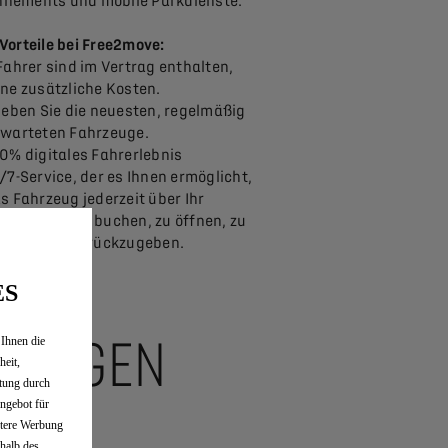
nements und mobile Parkdienste.
 Vorteile bei Free2move:
Fahrer sind im Vertrag enthalten,
ne zusätzliche Kosten.
leben Sie die neuesten, regelmäßig
warteten Fahrzeuge.
0% digitales Fahrerlebnis
/7-Service, der es Ihnen ermöglicht,
s Fahrzeug jederzeit über Ihr
artphone zu buchen, zu öffnen, zu
arten und zurückzugeben.
ES
SUNGEN
 Ihnen die
heit,
tung durch
ngebot für
ntere Werbung
rhalb des