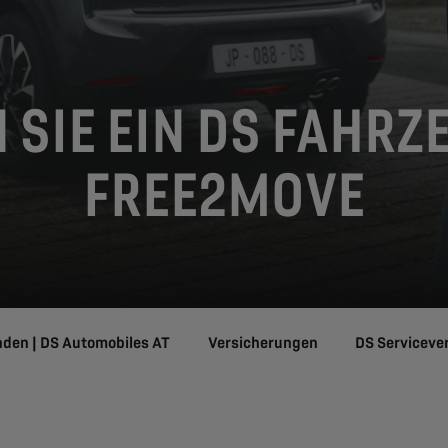
 SIE EIN DS FAHRZ
FREE2MOVE
nden | DS Automobiles AT
Versicherungen
DS Serviceve