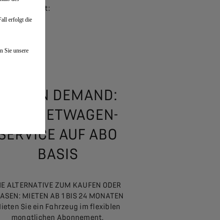
rum abgedeckt:
ll erfolgt die
n Sie unsere
CAR ON DEMAND:
DER MIETWAGEN-
SERVICE AUF ABO
BASIS
IE ALTERNATIVE ZUM KAUFEN ODER
ASEN: MIETEN AB 1 BIS 24 MONATEN
ieten Sie ein Fahrzeug im flexiblen
monatlichen Abonnement.