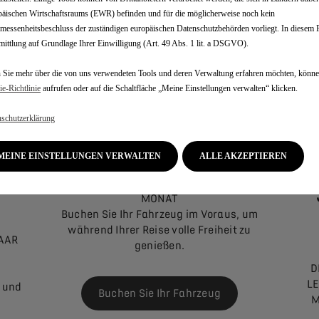
ilitätsbedürfnisse werden durch das angebotene Servicespekt
äischen Wirtschaftsraums (EWR) befinden und für die möglicherweise noch kein
- CARSHARING: von 1 Minute bis zu mehreren Tagen
essenheitsbeschluss der zuständigen europäischen Datenschutzbehörden vorliegt. In diesem Fa
- KURZFRISTIGE MIETE: von einem Tag bis zu einem Monat
ittlung auf Grundlage Ihrer Einwilligung (Art. 49 Abs. 1 lit. a DSGVO).
- MIETEN MIT ABONNEMENT: ab 1 Monat bis 24 Monaten
Sie mehr über die von uns verwendeten Tools und deren Verwaltung erfahren möchten, könne
e‑Richtlinie
aufrufen oder auf die Schaltfläche „Meine Einstellungen verwalten“ klicken.
schutzerklärung
E
KURZZEITMIETE
MEINE EINSTELLUNGEN VERWALTEN
ALLE AKZEPTIEREN
MIETEN SIE AB EINEM TAG BIS ZU EINEM
MONAT
Buchen Sie Ihr Fahrzeug im Voraus, um
während Ihrer Reise volle Freiheit zu
PAAR
genießen.
D
LE
t und
Buchen Sie Ihr Fahrzeug
M