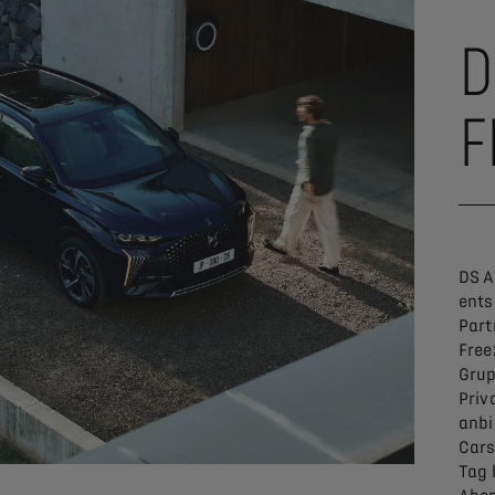
D
F
DS A
ents
Part
Free
Grup
Priv
anbi
Cars
Tag 