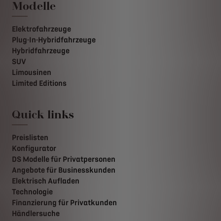
Modelle
Elektrofahrzeuge
Plug-In-Hybridfahrzeuge
Hybridfahrzeuge
SUV
Limousinen
Limited Editions
Quick links
Preislisten
Konfigurator
DS Modelle für Privatpersonen
Angebote für Businesskunden
Elektrisch Aufladen
Technologie
Finanzierung für Privatkunden
Händlersuche