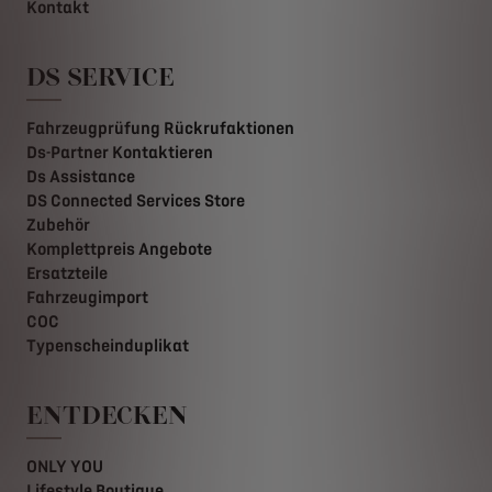
Kontakt
DS SERVICE
Fahrzeugprüfung Rückrufaktionen
Ds-Partner Kontaktieren
Ds Assistance
DS Connected Services Store
Zubehör
Komplettpreis Angebote
Ersatzteile
Fahrzeugimport
COC
Typenscheinduplikat
ENTDECKEN
ONLY YOU
Lifestyle Boutique