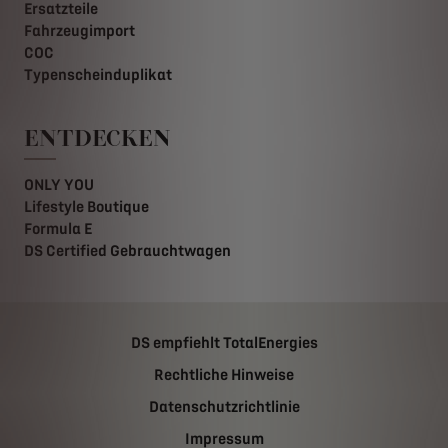
Ersatzteile
Fahrzeugimport
COC
Typenscheinduplikat
ENTDECKEN
ONLY YOU
Lifestyle Boutique
Formula E
DS Certified Gebrauchtwagen
DS empfiehlt TotalEnergies
Rechtliche Hinweise
Datenschutzrichtlinie
Impressum