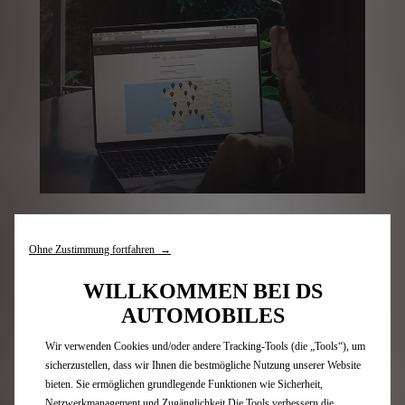
Online Terminvereinbarung
Ohne Zustimmung fortfahren →
WILLKOMMEN BEI DS
DS PARTNER KONTAKTIEREN
AUTOMOBILES
Wir verwenden Cookies und/oder andere Tracking-Tools (die „Tools“), um
sicherzustellen, dass wir Ihnen die bestmögliche Nutzung unserer Website
bieten. Sie ermöglichen grundlegende Funktionen wie Sicherheit,
Netzwerkmanagement und Zugänglichkeit.Die Tools verbessern die