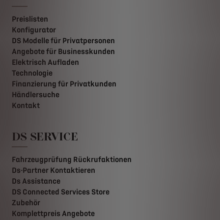
Preislisten
Konfigurator
DS Modelle für Privatpersonen
Angebote für Businesskunden
Elektrisch Aufladen
Technologie
Finanzierung für Privatkunden
Händlersuche
Kontakt
DS SERVICE
Fahrzeugprüfung Rückrufaktionen
Ds-Partner Kontaktieren
Ds Assistance
DS Connected Services Store
Zubehör
Komplettpreis Angebote