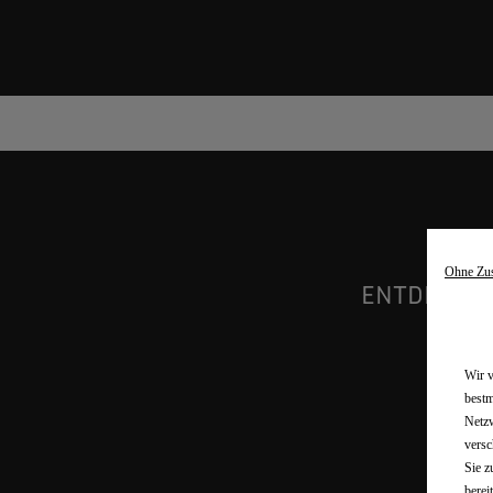
Ohne Zu
ENTDECKEN
Wir v
bestm
Netzw
versc
Sie z
berei