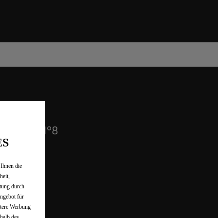
GN DES N°8
ES
 Ihnen die
heit,
tung durch
ngebot für
ntere Werbung
rhalb des