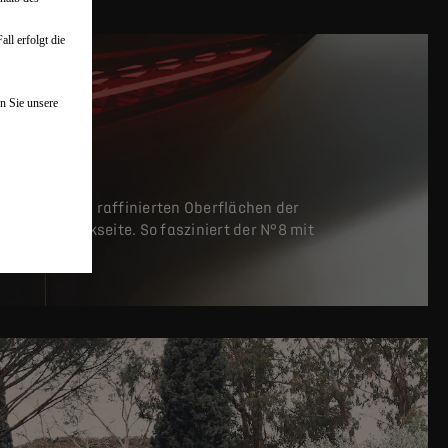
ll erfolgt die
n Sie unsere
h gestalteten, raffinierten Oberflächen der
er- und Rückseite. So fasziniert der N°8 mit