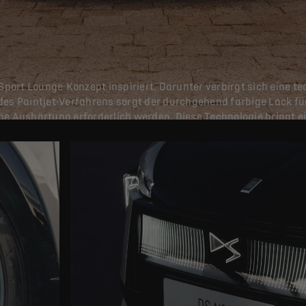
ort Lounge-Konzept inspiriert. Darunter verbirgt sich eine te
des Paintjet-Verfahrens sorgt der durchgehend farbige Lack für
ne Aushärtung erforderlich werden. Diese Technologie bringt e
le der Geschichte – ein Meisterwerk der Extraklasse.