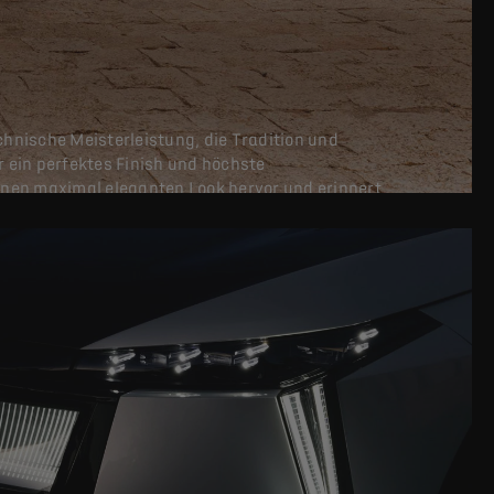
chnische Meisterleistung, die Tradition und
 ein perfektes Finish und höchste
inen maximal eleganten Look hervor und erinnert