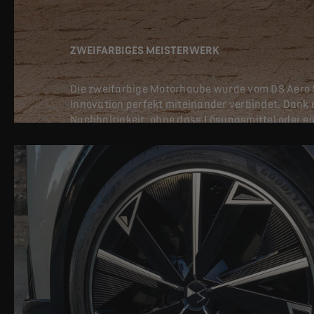
ZWEIFARBIGES MEISTERWERK
Die zweifarbige Motorhaube wurde vom DS Aero Sp
Innovation perfekt miteinander verbindet. Dank 
Nachhaltigkeit, ohne dass Lösungsmittel oder ei
gleichzeitig an das Erbe der größten Luxusmodel