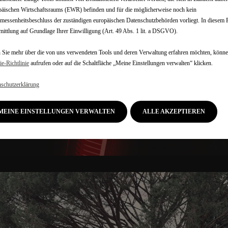
äischen Wirtschaftsraums (EWR) befinden und für die möglicherweise noch kein
essenheitsbeschluss der zuständigen europäischen Datenschutzbehörden vorliegt. In diesem Fa
ittlung auf Grundlage Ihrer Einwilligung (Art. 49 Abs. 1 lit. a DSGVO).
NTGARDISTISCH
Sie mehr über die von uns verwendeten Tools und deren Verwaltung erfahren möchten, könne
e‑Richtlinie
aufrufen oder auf die Schaltfläche „Meine Einstellungen verwalten“ klicken.
schutzerklärung
nt der N°8 fließende Formen, Eleganz und Präzision. Die sinnlic
MEINE EINSTELLUNGEN VERWALTEN
ALLE AKZEPTIEREN
zu den präzise definierten, scharf konturierten Linien von Vord