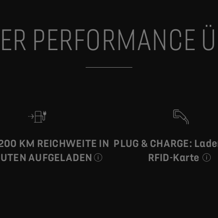
DER PERFORMANCE 
 200 KM REICHWEITE IN
PLUG & CHARGE: Lade
nen Werte für Kraftstoffverbrauch, CO₂-Emissionen und Reichw
NUTEN AUFGELADEN
RFID-Karte
An einer Schnellladestation (WLTP-
Ermö
ür Kraftstoffverbrauch, CO₂-Emissionen und Reichweite entspre