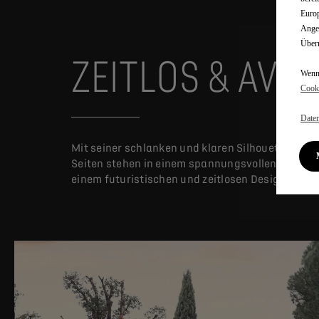
Europ
Angem
Überm
ZEITLOS & AVA
Wenn 
Cooki
Daten
Mit seiner schlanken und klaren Silhouette verei
Seiten stehen in einem spannungsvollen Kontrast 
einem futuristischen und zeitlosen Design.