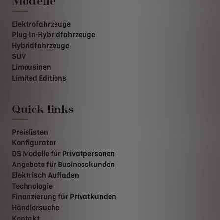
Modelle
Elektrofahrzeuge
Plug-In-Hybridfahrzeuge
Hybridfahrzeuge
SUV
Limousinen
Limited Editions
Quick links
Preislisten
Konfigurator
DS Modelle für Privatpersonen
Angebote für Businesskunden
Elektrisch Aufladen
Technologie
Finanzierung für Privatkunden
Händlersuche
Kontakt