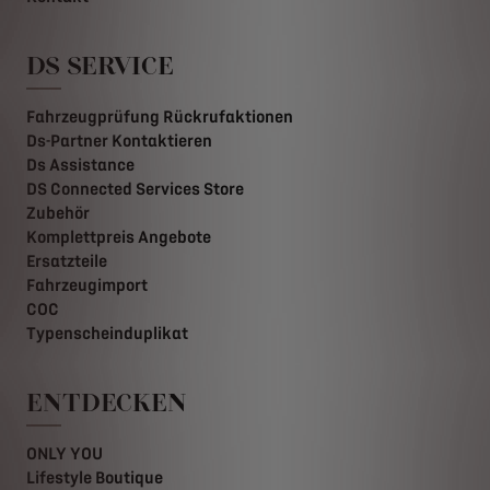
DS SERVICE
Fahrzeugprüfung Rückrufaktionen
Ds-Partner Kontaktieren
Ds Assistance
DS Connected Services Store
Zubehör
Komplettpreis Angebote
Ersatzteile
Fahrzeugimport
COC
Typenscheinduplikat
ENTDECKEN
ONLY YOU
Lifestyle Boutique