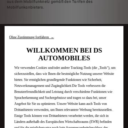
aus dem Mobilfunknetz gemäß den Tarifen des
Mobilfunkanbieters.
MASSGESCHNEIDERTE
Ohne Zustimmung fortfahren →
SERVICES
WILLKOMMEN BEI DS
AUTOMOBILES
Ihre persönliche DS Welt
Wir verwenden Cookies und/oder andere Tracking-Tools (die „Tools“), um
sicherzustellen, dass wir Ihnen die bestmögliche Nutzung unserer Website
bieten. Sie ermöglichen grundlegende Funktionen wie Sicherheit,
INDIVIDUELLE
Netzwerkmanagement und Zugänglichkeit.Die Tools verbessern die
Benutzerfreundlichkeit und Leistung durch verschiedene Funktionen wie
FREIHEIT
Spracherkennung und Suchergebnisse und tragen so dazu bei, unser
Angebot für Sie zu optimieren. Unsere Website kann auch Tools von
Drittanbietern verwenden, um Ihnen relevantere Werbung bereitzustellen.
Einige Tools können von Drittanbietern verarbeitet werden, die sich in
MIETEN SIE EINEN DS
Ländern außerhalb des Europäischen Wirtschaftsraums (EWR) befinden
und für die möglicherweise noch kein Angemessenheitsbeschluss der