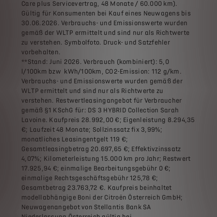
Care plus Servicevertrag, 48 Monate / 60.000 km).
Gültig für Konsumenten bei Kauf eines Neuwagens bis
30.06.2026. Verbrauchs- und Emissionswerte wurden
gemäß der WLTP ermittelt und sind nur als Richtwerte
zu verstehen. Symbolfoto. Druck- und Satzfehler
vorbehalten.
**Stand: Juni 2026. Verbrauch (kombiniert): 5,0
l/100km bzw kWh/100km, CO2-Emission: 112 g/km.
Verbrauchs- und Emissionswerte wurden gemäß der
WLTP ermittelt und sind nur als Richtwerte zu
verstehen. Restwertleasingangebot für Verbraucher
gemäß §1 KSchG für: DS 3 HYBRID Collection Sarah
Lavoine. Kaufpreis 28.992,00 €; Eigenleistung 8.294,35
€; Laufzeit 48 Monate; Sollzinssatz fix 3,99%;
monatliches Leasingentgelt 119 €;
Gesamtleasingbetrag 20.697,65 €; Effektivzinssatz
4,07%; Kilometerleistung 15.000 km pro Jahr; Restwert
17.925,94 €; einmalige Bearbeitungsgebühr 0 €;
einmalige Rechtsgeschäftsgebühr 125,78 €;
Gesamtbetrag 23.763,72 €. Kaufpreis beinhaltet
modellabhängige Boni der Citroën Österreich GmbH;
Neuwagenangebot von Stellantis Bank SA
Niederlassung Österreich gültig bei