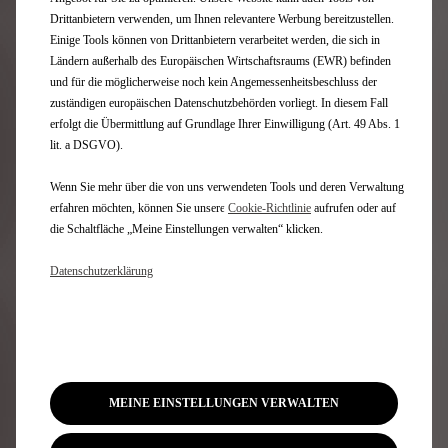
Drittanbietern verwenden, um Ihnen relevantere Werbung bereitzustellen.
Einige Tools können von Drittanbietern verarbeitet werden, die sich in
Ländern außerhalb des Europäischen Wirtschaftsraums (EWR) befinden
und für die möglicherweise noch kein Angemessenheitsbeschluss der
zuständigen europäischen Datenschutzbehörden vorliegt. In diesem Fall
erfolgt die Übermittlung auf Grundlage Ihrer Einwilligung (Art. 49 Abs. 1
DS IRIS SYSTEM – IHR INTUITIVER UND INTELLIGENTER
lit. a DSGVO).
PERSÖNLICHER ASSISTENT
Wenn Sie mehr über die von uns verwendeten Tools und deren Verwaltung
erfahren möchten, können Sie unsere
Cookie‑Richtlinie
aufrufen oder auf
die Schaltfläche „Meine Einstellungen verwalten“ klicken.
Datenschutzerklärung
MEINE EINSTELLUNGEN VERWALTEN