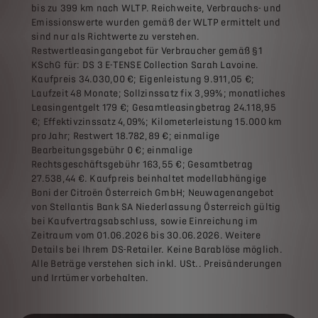
bis zu 399 km nach WLTP. Reichweite, Verbrauchs- und
Emissionswerte wurden gemäß der WLTP ermittelt und
sind nur als Richtwerte zu verstehen.
Restwertleasingangebot für Verbraucher gemäß §1
KSchG für: DS 3 E-TENSE Collection Sarah Lavoine.
Kaufpreis 34.030,00 €; Eigenleistung 9.911,05 €;
Laufzeit 48 Monate; Sollzinssatz fix 3,99%; monatliches
Leasingentgelt 179 €; Gesamtleasingbetrag 24.118,95
€; Effektivzinssatz 4,09%; Kilometerleistung 15.000 km
pro Jahr; Restwert 18.782,89 €; einmalige
Bearbeitungsgebühr 0 €; einmalige
Rechtsgeschäftsgebühr 163,55 €; Gesamtbetrag
27.538,44 €. Kaufpreis beinhaltet modellabhängige
Boni der Citroën Österreich GmbH; Neuwagenangebot
von Stellantis Bank SA Niederlassung Österreich gültig
bei Kaufvertragsabschluss, sowie Einreichung im
Zeitraum vom 01.06.2026 bis 30.06.2026. Weitere
Details bei Ihrem DS-Retailer. Keine Barablöse möglich.
Alle Beträge verstehen sich inkl. USt.. Preisänderungen
und Irrtümer vorbehalten.