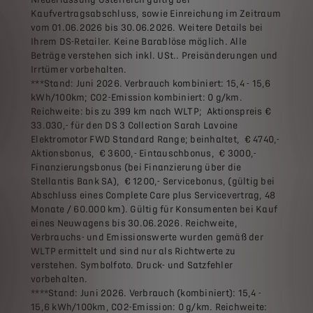
Kaufvertragsabschluss, sowie Einreichung im Zeitraum
vom 01.06.2026 bis 30.06.2026. Weitere Details bei
Ihrem DS-Retailer. Keine Barablöse möglich. Alle
Beträge verstehen sich inkl. USt.. Preisänderungen und
Irrtümer vorbehalten.
***Stand: Juni 2026. Verbrauch kombiniert: 15,4 - 15,6
kWh/100km; CO2-Emission kombiniert: 0 g/km.
Reichweite: bis zu 399 km nach WLTP; Aktionspreis €
33.030,- für den DS 3 Collection Sarah Lavoine
Elektromotor FWD Standard Range; beinhaltet, € 4740,-
Aktionsbonus, € 3600,- Eintauschbonus, € 3000,-
Finanzierungsbonus (bei Finanzierung über die
Stellantis Bank SA), € 1200,- Servicebonus, (gültig bei
Abschluss eines Complete Care plus Servicevertrag, 48
Monate / 60.000 km). Gültig für Konsumenten bei Kauf
eines Neuwagens bis 30.06.2026. Reichweite,
Verbrauchs- und Emissionswerte wurden gemäß der
WLTP ermittelt und sind nur als Richtwerte zu
verstehen. Symbolfoto. Druck- und Satzfehler
vorbehalten.
****Stand: Juni 2026. Verbrauch (kombiniert): 15,4 -
15,6 kWh/100km, CO2-Emission: 0 g/km. Reichweite: