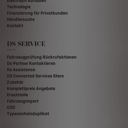
Elektrisch Aufladen
Technologie
Finanzierung für Privatkunden
Händlersuche
Kontakt
DS SERVICE
Fahrzeugprüfung Rückrufaktionen
Ds-Partner Kontaktieren
Ds Assistance
DS Connected Services Store
Zubehör
Komplettpreis Angebote
Ersatzteile
Fahrzeugimport
COC
Typenscheinduplikat