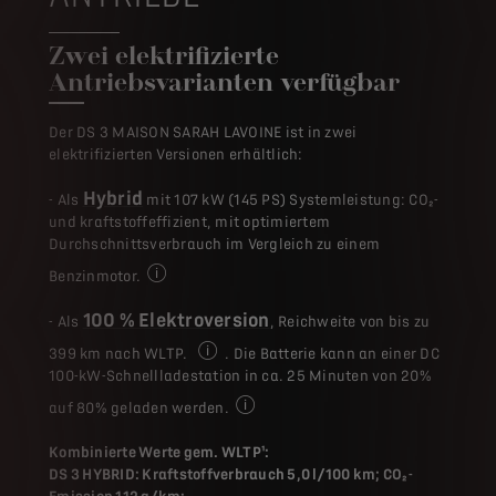
Zwei elektrifizierte
Antriebsvarianten verfügbar
Der DS 3 MAISON SARAH LAVOINE ist in zwei
elektrifizierten Versionen erhältlich:
Hybrid
- Als
mit 107 kW (145 PS) Systemleistung: CO₂-
und kraftstoffeffizient, mit optimiertem
Durchschnittsverbrauch im Vergleich zu einem
Benzinmotor.
Im Durchschnitt im Vergleich zu einem Benzinmoto
100 % Elektroversion
- Als
, Reichweite von bis zu
399 km nach WLTP.
. Die Batterie kann an einer DC
Die Werte für Kraftstoffverbrauch, CO₂-Em
100-kW-Schnellladestation in ca. 25 Minuten von 20%
auf 80% geladen werden.
An einer DC 100-kW-Schnellladestati
Kombinierte Werte gem. WLTP¹:
DS 3 HYBRID: Kraftstoffverbrauch 5,0 l/100 km; CO₂-