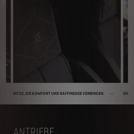
SITZE, DIE KOMFORT UND RAFFINESSE VERBINDEN
DIE F
ANTRIEBE