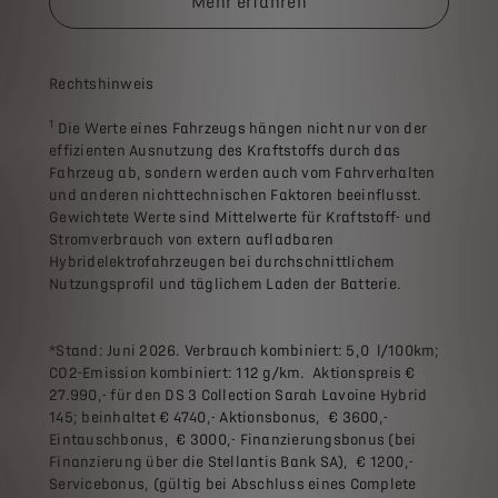
Mehr erfahren
Rechtshinweis
1
Die Werte eines Fahrzeugs hängen nicht nur von der
effizienten Ausnutzung des Kraftstoffs durch das
Fahrzeug ab, sondern werden auch vom Fahrverhalten
und anderen nichttechnischen Faktoren beeinflusst.
Gewichtete Werte sind Mittelwerte für Kraftstoff- und
Stromverbrauch von extern aufladbaren
Hybridelektrofahrzeugen bei durchschnittlichem
Nutzungsprofil und täglichem Laden der Batterie.
*Stand: Juni 2026. Verbrauch kombiniert: 5,0 l/100km;
CO2-Emission kombiniert: 112 g/km. Aktionspreis €
27.990,- für den DS 3 Collection Sarah Lavoine Hybrid
145; beinhaltet € 4740,- Aktionsbonus, € 3600,-
Eintauschbonus, € 3000,- Finanzierungsbonus (bei
Finanzierung über die Stellantis Bank SA), € 1200,-
Servicebonus, (gültig bei Abschluss eines Complete