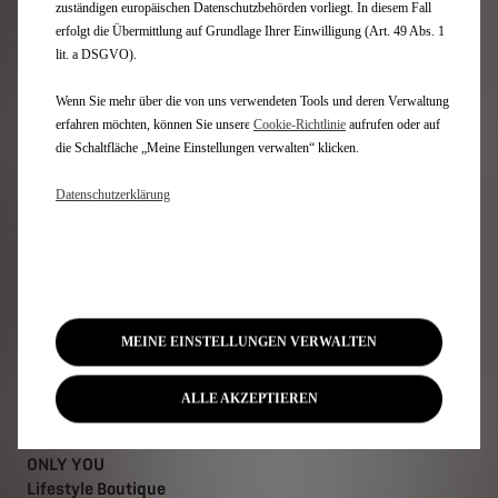
Kontakt
zuständigen europäischen Datenschutzbehörden vorliegt. In diesem Fall
erfolgt die Übermittlung auf Grundlage Ihrer Einwilligung (Art. 49 Abs. 1
lit. a DSGVO).
DS SERVICE
Wenn Sie mehr über die von uns verwendeten Tools und deren Verwaltung
Fahrzeugprüfung Rückrufaktionen
erfahren möchten, können Sie unsere
Cookie‑Richtlinie
aufrufen oder auf
Ds-Partner Kontaktieren
die Schaltfläche „Meine Einstellungen verwalten“ klicken.
Ds Assistance
DS Connected Services Store
Datenschutzerklärung
Zubehör
Komplettpreis Angebote
Ersatzteile
Fahrzeugimport
COC
Typenscheinduplikat
MEINE EINSTELLUNGEN VERWALTEN
ALLE AKZEPTIEREN
ENTDECKEN
ONLY YOU
Lifestyle Boutique