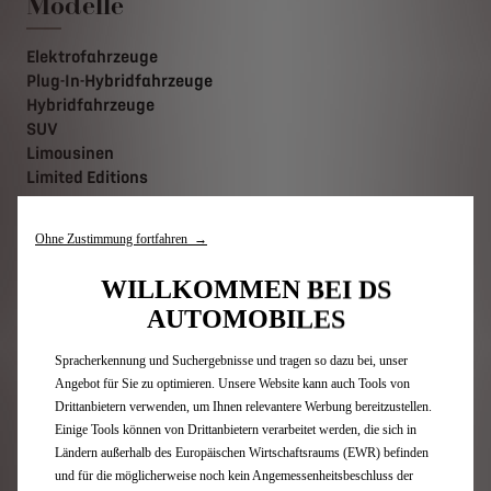
Modelle
Elektrofahrzeuge
Plug-In-Hybridfahrzeuge
Hybridfahrzeuge
SUV
Limousinen
Limited Editions
Quick links
Ohne Zustimmung fortfahren →
Wir verwenden Cookies und/oder andere Tracking-Tools (die „Tools“), um
sicherzustellen, dass wir Ihnen die bestmögliche Nutzung unserer Website
WILLKOMMEN BEI DS
bieten. Sie ermöglichen grundlegende Funktionen wie Sicherheit,
Preislisten
AUTOMOBILES
Netzwerkmanagement und Zugänglichkeit.Die Tools verbessern die
Konfigurator
Benutzerfreundlichkeit und Leistung durch verschiedene Funktionen wie
DS Modelle für Privatpersonen
Spracherkennung und Suchergebnisse und tragen so dazu bei, unser
Angebote für Businesskunden
Angebot für Sie zu optimieren. Unsere Website kann auch Tools von
Elektrisch Aufladen
Drittanbietern verwenden, um Ihnen relevantere Werbung bereitzustellen.
Technologie
Einige Tools können von Drittanbietern verarbeitet werden, die sich in
Finanzierung für Privatkunden
Ländern außerhalb des Europäischen Wirtschaftsraums (EWR) befinden
Händlersuche
und für die möglicherweise noch kein Angemessenheitsbeschluss der