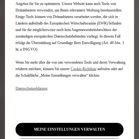
Angebot für Sie zu optimieren. Unsere Website kann auch Tools von
Drittanbietern verwenden, um Ihnen relevantere Werbung bereitzustellen.
Sichere Fahrt mit MyDS
Einige Tools können von Drittanbietern verarbeitet werden, die sich in
Mit der MyDS App bleibt Ihr Fahrzeug immer in Ihrer
Ländern außerhalb des Europäischen Wirtschaftsraums (EWR) befinden
Nähe und sofort verfügbar. Planen Sie Ihre nächste
und für die möglicherweise noch kein Angemessenheitsbeschluss der
Fahrt ganz einfach und sicher: Ziel eingeben,
zuständigen europäischen Datenschutzbehörden vorliegt. In diesem Fall
Startpunkt auswählen, Ladezustand festlegen. Der
erfolgt die Übermittlung auf Grundlage Ihrer Einwilligung (Art. 49 Abs. 1
Routenplaner zeigt Ihnen daraufhin die beste Strecke
lit. a DSGVO).
und geeignete Ladepunkte.
Wenn Sie mehr über die von uns verwendeten Tools und deren Verwaltung
erfahren möchten, können Sie unsere
Cookie‑Richtlinie
aufrufen oder auf
die Schaltfläche „Meine Einstellungen verwalten“ klicken.
Datenschutzerklärung
MEINE EINSTELLUNGEN VERWALTEN