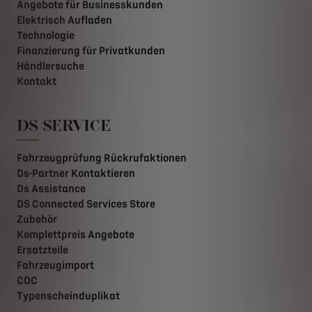
Angebote für Businesskunden
Elektrisch Aufladen
Technologie
Finanzierung für Privatkunden
Händlersuche
Kontakt
DS SERVICE
Fahrzeugprüfung Rückrufaktionen
Ds-Partner Kontaktieren
Ds Assistance
DS Connected Services Store
Zubehör
Komplettpreis Angebote
Ersatzteile
Fahrzeugimport
COC
Typenscheinduplikat