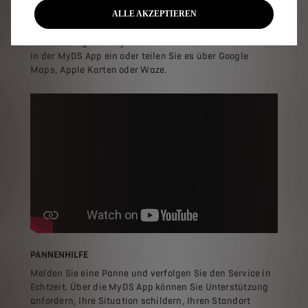
SEND 2 NAV
ALLE AKZEPTIEREN
Planen Sie Ihre Route und senden Sie sie mit einem Klick
an das Navigationssystem Ihres DS. Geben Sie Ihr Ziel
in der MyDS App ein oder teilen Sie es über Google
Maps, Apple Karten oder Waze.
PANNENHILFE
Melden Sie eine Panne und verfolgen Sie den Service in
Echtzeit. Über die MyDS App können Sie Unterstützung
anfordern, Ihre Situation schildern, Ihren Standort