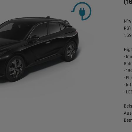
(1
N°4
PS)
1.5
High
- I
Sch
- 1
- El
- I
- L
Beis
Aus
Bes