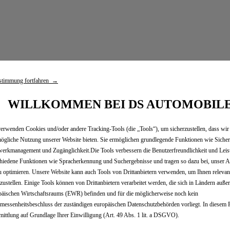
stimmung fortfahren →
WILLKOMMEN BEI DS AUTOMOBIL
tionen
erwenden Cookies und/oder andere Tracking-Tools (die „Tools“), um sicherzustellen, dass wir
ögliche Nutzung unserer Website bieten. Sie ermöglichen grundlegende Funktionen wie Sicher
erkmanagement und Zugänglichkeit.Die Tools verbessern die Benutzerfreundlichkeit und Leis
niert: 2,8 - 2,9 l/100km; CO2-Emission kombiniert: 58 - 59 g/km
hiedene Funktionen wie Spracherkennung und Suchergebnisse und tragen so dazu bei, unser A
; Aktionspreis € 35.800,- für den N°4 Pallas Plug-in Hybrid 24
u optimieren. Unsere Website kann auch Tools von Drittanbietern verwenden, um Ihnen releva
anzierungsbonus (bei Finanzierung über die Stellantis Bank SA
tzustellen. Einige Tools können von Drittanbietern verarbeitet werden, die sich in Ländern auße
Servicevertrag, 48 Monate / 60.000 km). Gültig für Konsument
äischen Wirtschaftsraums (EWR) befinden und für die möglicherweise noch kein
swerte wurden gemäß der WLTP ermittelt und sind nur als Rich
essenheitsbeschluss der zuständigen europäischen Datenschutzbehörden vorliegt. In diesem Fa
ittlung auf Grundlage Ihrer Einwilligung (Art. 49 Abs. 1 lit. a DSGVO).
iniert): 2,8 - 2,9 l/100km, CO2-Emission (kombiniert): 58 - 59 