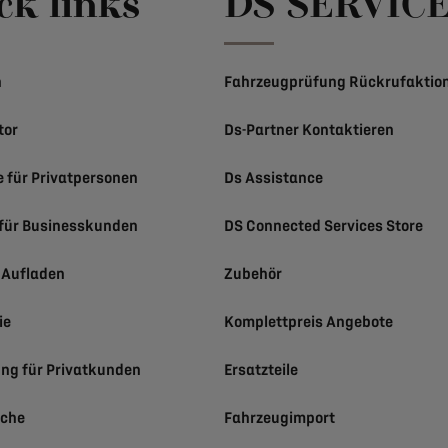
ck links
DS SERVIC
n
Fahrzeugprüfung Rückrufaktio
tor
Ds-Partner Kontaktieren
e für Privatpersonen
Ds Assistance
für Businesskunden
DS Connected Services Store
h Aufladen
Zubehör
ie
Komplettpreis Angebote
ung für Privatkunden
Ersatzteile
uche
Fahrzeugimport