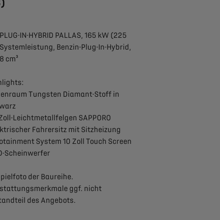
6)
 PLUG-IN-HYBRID PALLAS, 165 kW (225
 Systemleistung, Benzin-Plug-In-Hybrid,
98 cm³
lights:
nnenraum Tungsten Diamant-Stoff in
warz
9-Zoll-Leichtmetallfelgen SAPPORO
ektrischer Fahrersitz mit Sitzheizung
nfotainment System 10 Zoll Touch Screen
ED-Scheinwerfer
pielfoto der Baureihe.
stattungsmerkmale ggf. nicht
tandteil des Angebots.