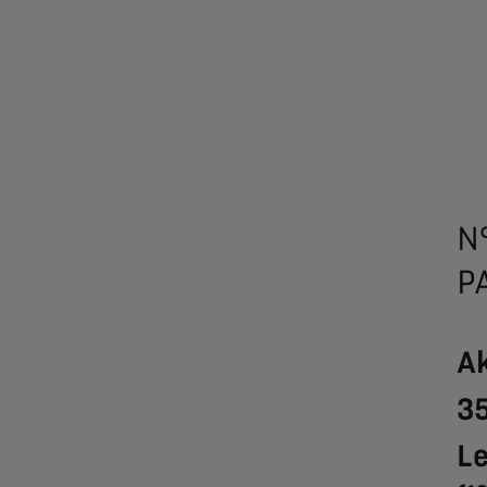
N
P
Ak
3
Le