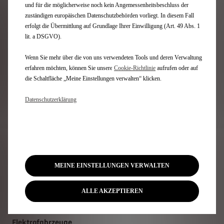
und für die möglicherweise noch kein Angemessenheitsbeschluss der
Kilometerleistung 15.000 km pro Jahr; Restwert
zuständigen europäischen Datenschutzbehörden vorliegt. In diesem Fall
16.886,71 €; einmalige Bearbeitungsgebühr 240 €;
erfolgt die Übermittlung auf Grundlage Ihrer Einwilligung (Art. 49 Abs. 1
einmalige Rechtsgeschäftsgebühr 121,24 €;
lit. a DSGVO).
Gesamtbetrag 27.759,95 €. Kaufpreis beinhaltet
modellabhängige Boni der Citroën Österreich
Wenn Sie mehr über die von uns verwendeten Tools und deren Verwaltung
GmbH; Neuwagenangebot von Stellantis Bank SA
erfahren möchten, können Sie unsere
Cookie‑Richtlinie
aufrufen oder auf
Niederlassung Österreich gültig bei
die Schaltfläche „Meine Einstellungen verwalten“ klicken.
Kaufvertragsabschluss, sowie Einreichung im
Zeitraum vom 01.07.2026 bis 31.08.2026. Weitere
Datenschutzerklärung
Details bei Ihrem DS-Retailer. Keine Barablöse
möglich. Alle Beträge verstehen sich inkl. USt..
Preisänderungen und Irrtümer vorbehalten.
Newsletter
MEINE EINSTELLUNGEN VERWALTEN
ALLE AKZEPTIEREN
Modelle
Elektrofahrzeuge