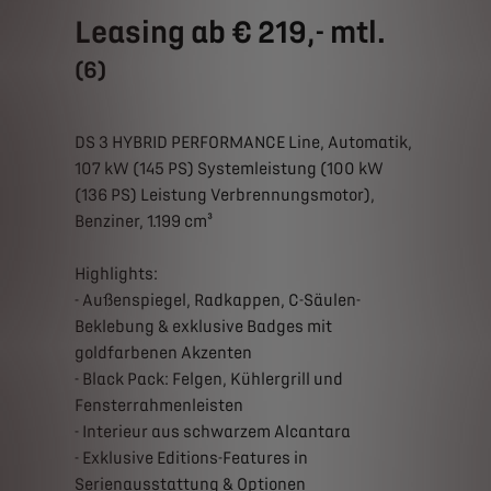
Leasing ab € 219,- mtl.
(6)
DS 3 HYBRID PERFORMANCE Line, Automatik,
107 kW (145 PS) Systemleistung (100 kW
(136 PS) Leistung Verbrennungsmotor),
Benziner, 1.199 cm³
Highlights:
- Außenspiegel, Radkappen, C-Säulen-
Beklebung & exklusive Badges mit
goldfarbenen Akzenten
- Black Pack: Felgen, Kühlergrill und
Fensterrahmenleisten
- Interieur aus schwarzem Alcantara
- Exklusive Editions-Features in
Serienausstattung & Optionen