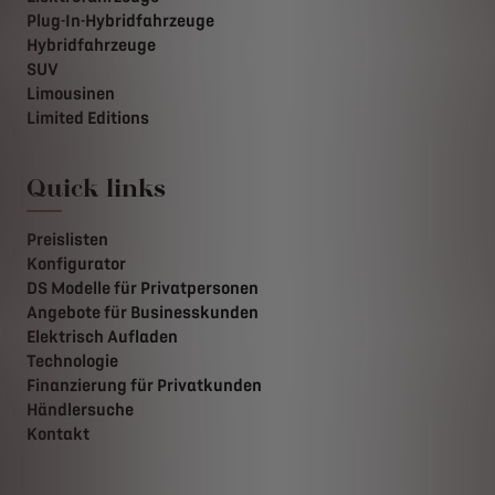
Plug-In-Hybridfahrzeuge
Hybridfahrzeuge
SUV
Limousinen
Limited Editions
Quick links
Preislisten
Konfigurator
DS Modelle für Privatpersonen
Angebote für Businesskunden
Elektrisch Aufladen
Technologie
Finanzierung für Privatkunden
Händlersuche
Kontakt