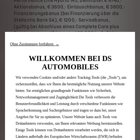
Performance Line Hybrid 145; beinhaltet € 4740,-
Aktionsbonus, € 3600,- Eintauschbonus, € 3600,-
Finanzierungsbonus (bei Finanzierung über die
Stellantis Bank SA), € 1200,- Servicebonus,
(gültig bei Abschluss eines Complete Care plus
Servicevertrag, 48 Monate / 60.000 km). Gültig
für Konsumenten bei Kauf eines Neuwagens bis
Ohne Zustimmung fortfahren →
31.08.2026.Verbrauchs- und Emissionswerte
wurden gemäß der WLTP ermittelt und sind nur
WILLKOMMEN BEI DS
als Richtwerte zu verstehen. Symbolfoto. Druck-
AUTOMOBILES
und Satzfehler vorbehalten.
(6)Stand: Juli 2026. Verbrauch (kombiniert): 4,9 -
Wir verwenden Cookies und/oder andere Tracking-Tools (die „Tools“), um
5,0 l/100km, CO2-Emission (kombiniert): 112 - 113
sicherzustellen, dass wir Ihnen die bestmögliche Nutzung unserer Website
g/km. Verbrauchs- und Emissionswerte wurden
bieten. Sie ermöglichen grundlegende Funktionen wie Sicherheit,
gemäß der WLTP ermittelt und sind nur als
Netzwerkmanagement und Zugänglichkeit.Die Tools verbessern die
Richtwerte zu verstehen. Restwertleasingangebot
Benutzerfreundlichkeit und Leistung durch verschiedene Funktionen wie
für Verbraucher gemäß §1 KSchG für: DS 3 HYBRID
Spracherkennung und Suchergebnisse und tragen so dazu bei, unser
DS Performance Line. Kaufpreis 28.192,00 €;
Angebot für Sie zu optimieren. Unsere Website kann auch Tools von
Eigenleistung 3.999,88 €; Laufzeit 48 Monate;
Drittanbietern verwenden, um Ihnen relevantere Werbung bereitzustellen.
Sollzinssatz fix 3,99%; monatliches
Einige Tools können von Drittanbietern verarbeitet werden, die sich in
Leasingentgelt 219 €; Gesamtleasingbetrag
Ländern außerhalb des Europäischen Wirtschaftsraums (EWR) befinden
24.192,12 €; Effektivzinssatz 4,48%;