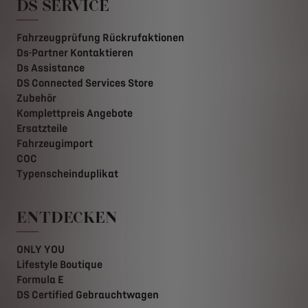
DS SERVICE
Fahrzeugprüfung Rückrufaktionen
Ds-Partner Kontaktieren
Ds Assistance
DS Connected Services Store
Zubehör
Komplettpreis Angebote
Ersatzteile
Fahrzeugimport
COC
Typenscheinduplikat
ENTDECKEN
ONLY YOU
Lifestyle Boutique
Formula E
DS Certified Gebrauchtwagen