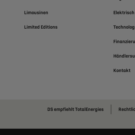
Limousinen
Elektrisc
Limited Editions
Technolog
Finanzier
Händlers
Kontakt
DS empfiehlt TotalEnergies
Rechtli