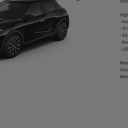
(156
High
- In
- 17
- Si
- Ra
- LE
Beis
Aus
Bes