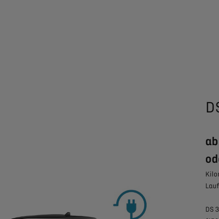
D
ab
od
Kilo
Lauf
DS 3