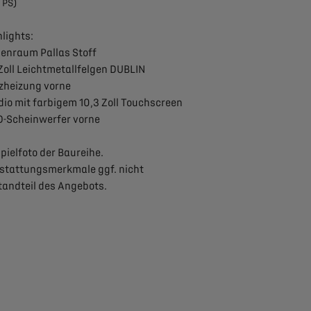
 PS)
lights:
nenraum Pallas Stoff
 Zoll Leichtmetallfelgen DUBLIN
tzheizung vorne
dio mit farbigem 10,3 Zoll Touchscreen
D-Scheinwerfer vorne​
pielfoto der Baureihe.
stattungsmerkmale ggf. nicht
tandteil des Angebots.