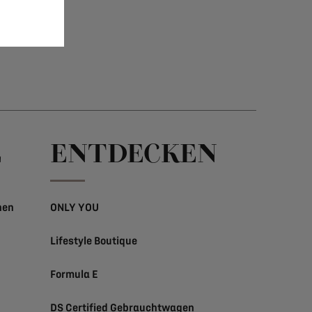
E
ENTDECKEN
nen
ONLY YOU
Lifestyle Boutique
Formula E
DS Certified Gebrauchtwagen