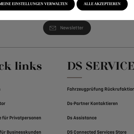
MEINE EINSTELLUNGEN VERWALTEN
ALLE AKZEPTIEREN
Newsletter
ck links
DS SERVIC
n
Fahrzeugprüfung Rückrufaktio
tor
Ds-Partner Kontaktieren
e für Privatpersonen
Ds Assistance
für Businesskunden
DS Connected Services Store