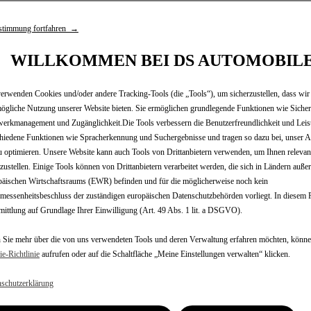
stimmung fortfahren →
tionen
WILLKOMMEN BEI DS AUTOMOBIL
erwenden Cookies und/oder andere Tracking-Tools (die „Tools“), um sicherzustellen, dass wir
ite: bis zu 397 km; Elektroverbrauch kombiniert: 15,6 - 15,7 k
ögliche Nutzung unserer Website bieten. Sie ermöglichen grundlegende Funktionen wie Sicher
 DS 3 Pallas E-TENSE; beinhaltet€ 7345,- Aktionsbonus. Gültig 
erkmanagement und Zugänglichkeit.Die Tools verbessern die Benutzerfreundlichkeit und Leis
hiedene Funktionen wie Spracherkennung und Suchergebnisse und tragen so dazu bei, unser A
e, Verbrauchs- und Emissionswerte wurden gemäß der WLTP erm
u optimieren. Unsere Website kann auch Tools von Drittanbietern verwenden, um Ihnen releva
weite unter Alltagsbedingungen kann davon abweichen. Weitere 
tzustellen. Einige Tools können von Drittanbietern verarbeitet werden, die sich in Ländern auße
rbehalten.
äischen Wirtschaftsraums (EWR) befinden und für die möglicherweise noch kein
rauch: 15,6 - 15,7 kWh/100km, CO2-Emission: 0 g/km. ZEV Reich
essenheitsbeschluss der zuständigen europäischen Datenschutzbehörden vorliegt. In diesem Fa
ils auf die Serienausstattung und sind als Richtwerte zu vers
ittlung auf Grundlage Ihrer Einwilligung (Art. 49 Abs. 1 lit. a DSGVO).
um exkl. 20% USt. , 0% Eigenleistung, zzgl. Bearbeitungs- un
m pro Jahr. Neuwagenangebot von Stellantis Bank SA Niederlass
Sie mehr über die von uns verwendeten Tools und deren Verwaltung erfahren möchten, könne
ng bis 30.09.2026, bei teilnehmenden DS Partnern. Angebot fü
e‑Richtlinie
aufrufen oder auf die Schaltfläche „Meine Einstellungen verwalten“ klicken.
er und Irrtümer vorbehalten.
schutzerklärung