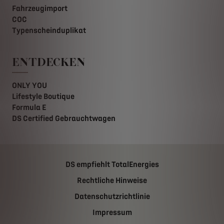
Fahrzeugimport
COC
Typenscheinduplikat
ENTDECKEN
ONLY YOU
Lifestyle Boutique
Formula E
DS Certified Gebrauchtwagen
DS empfiehlt TotalEnergies
Rechtliche Hinweise
Datenschutzrichtlinie
Impressum