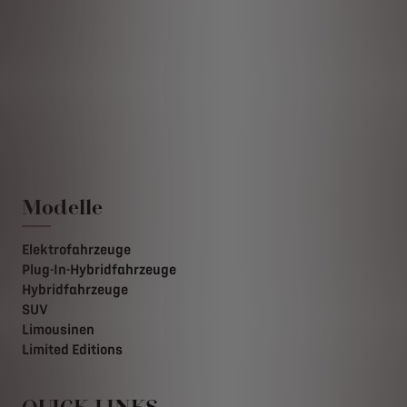
Modelle
Elektrofahrzeuge
Plug-In-Hybridfahrzeuge
Hybridfahrzeuge
SUV
Limousinen
Limited Editions
QUICK LINKS