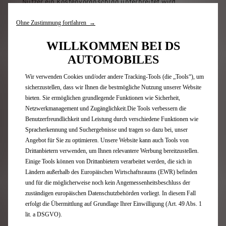
Nutzer ein Kostenvoranschlag unterbreitet wird,
bedeutet nicht, dass er ein solches verbindliches
Inzahlungnahmeangebot erhalten kann, denn dieses
Ohne Zustimmung fortfahren →
unterliegt besonderen Zulassungskriterien. Die
Methode zur Berechnung des verbindlichen
WILLKOMMEN BEI DS
Inzahlungnahmeangebots unterscheidet sich von der
AUTOMOBILES
des Kostenvoranschlags insbesondere dadurch, dass
sie den tatsächlichen Zustand des Fahrzeugs
Wir verwenden Cookies und/oder andere Tracking-Tools (die „Tools“), um
berücksichtigt.
sicherzustellen, dass wir Ihnen die bestmögliche Nutzung unserer Website
bieten. Sie ermöglichen grundlegende Funktionen wie Sicherheit,
5. RECHTE AN GEISTIGEM EIGENTUM
Netzwerkmanagement und Zugänglichkeit.Die Tools verbessern die
Benutzerfreundlichkeit und Leistung durch verschiedene Funktionen wie
Die Nutzer der Website werden darauf hingewiesen:
Spracherkennung und Suchergebnisse und tragen so dazu bei, unser
Angebot für Sie zu optimieren. Unsere Website kann auch Tools von
Drittanbietern verwenden, um Ihnen relevantere Werbung bereitzustellen.
dass viele Elemente geschützt sind:
Einige Tools können von Drittanbietern verarbeitet werden, die sich in
- durch das Urheberrechtsgesetz, insbesondere die
Ländern außerhalb des Europäischen Wirtschaftsraums (EWR) befinden
Architektur der Website, Pläne, Fotografien, Texte usw.
und für die möglicherweise noch kein Angemessenheitsbeschluss der
- und/oder durch die Gesetzgebung über Muster und
zuständigen europäischen Datenschutzbehörden vorliegt. In diesem Fall
Modelle: insbesondere die Fahrzeugmodelle, die auf der
erfolgt die Übermittlung auf Grundlage Ihrer Einwilligung (Art. 49 Abs. 1
Website erscheinen;
lit. a DSGVO).
- und/oder durch das Markenrecht.