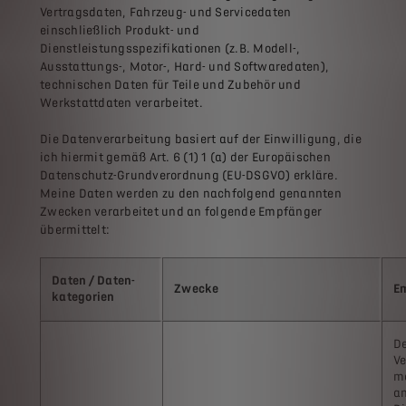
Vertragsdaten, Fahrzeug- und Servicedaten
einschließlich Produkt- und
Dienstleistungsspezifikationen (z.B. Modell-,
Ausstattungs-, Motor-, Hard- und Softwaredaten),
technischen Daten für Teile und Zubehör und
Werkstattdaten verarbeitet.
Die Datenverarbeitung basiert auf der Einwilligung, die
ich hiermit gemäß Art. 6 (1) 1 (a) der Europäischen
Datenschutz-Grundverordnung (EU-DSGVO) erkläre.
Meine Daten werden zu den nachfolgend genannten
Zwecken verarbeitet und an folgende Empfänger
übermittelt:
Daten / Daten-
Zwecke
E
kategorien
D
Ve
m
an