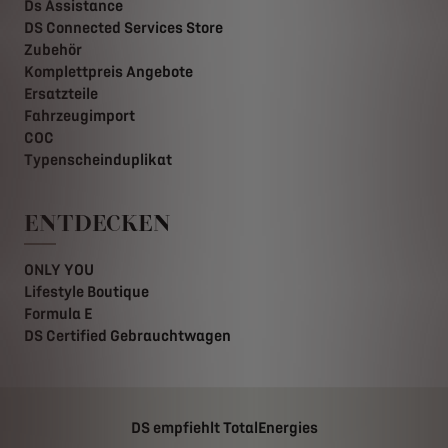
Ds Assistance
DS Connected Services Store
Zubehör
Komplettpreis Angebote
Ersatzteile
Fahrzeugimport
COC
Typenscheinduplikat
ENTDECKEN
ONLY YOU
Lifestyle Boutique
Formula E
DS Certified Gebrauchtwagen
DS empfiehlt TotalEnergies