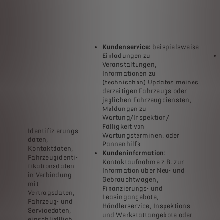
Kundenservice:
beispielsweise
Einladungen zu
Veranstaltungen,
Informationen zu
(technischen) Updates meines
derzeitigen Fahrzeugs oder
jeglichen Fahrzeugdiensten,
Meldungen zu
Wartung/Inspektion/
Fälligkeit von
Identifizierungs-
Wartungsterminen, oder
daten,
Pannenhilfe
Kontaktdaten,
Kundeninformation
:
Fahrzeugidenti-
Kontaktaufnahme z.B. zur
fikationsdaten
Information über Neu- und
in Verbindung
Gebrauchtwagen,
mit
Finanzierungs- und
Vertragsdaten,
Leasingangebote,
Fahrzeug- und
Händlerservice, Inspektions-
Servicedaten,
und Werkstattangebote oder
einschließlich