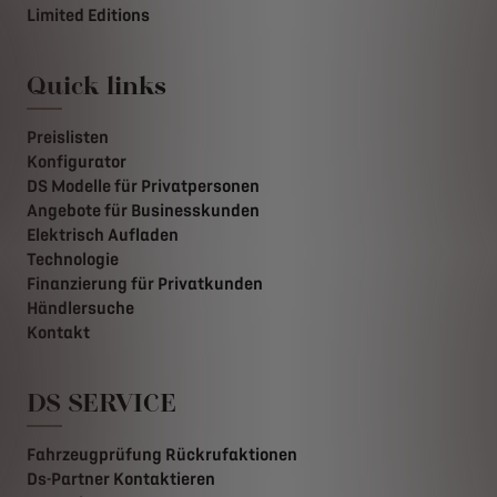
Limited Editions
Quick links
Preislisten
Konfigurator
DS Modelle für Privatpersonen
Angebote für Businesskunden
Elektrisch Aufladen
Technologie
Finanzierung für Privatkunden
Händlersuche
Kontakt
DS SERVICE
Fahrzeugprüfung Rückrufaktionen
Ds-Partner Kontaktieren