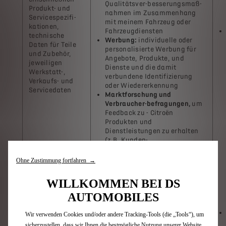
Qualitätsver-besserungsmaß-
Produkt- und
nahmen im Zusammenhang
Servicespezifi-
mit meinem Fahrzeug oder
kationen,
Fahrzeugdiensten
technische
Werbung:
individuelle oder
Daten für Teile
personalisierte Werbung für
und Zubehör,
Angebote, Produkte, und
jeweiligen
Dienste und die damit
Werkstatt-,
verbundene Identifizierung
Verkaufs- und
oder Wiedererkennung
Servicedaten
Marktforschung und
Verbraucher-befragungen,
um
Feedback zu - Citroën
Produkten und
Dienstleistungen zu erhalten
(z.B. Kunden-
zufriedenheitsbefra-gungen,
Umfragen zur Produkt- und
Ohne Zustimmung fortfahren →
Dienstleistungs-qualität)
WILLKOMMEN BEI DS
AUTOMOBILES
Wir verwenden Cookies und/oder andere Tracking-Tools (die „Tools“), um
sicherzustellen, dass wir Ihnen die bestmögliche Nutzung unserer Website