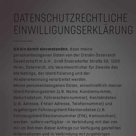
DATENSCHUTZRECHTLICHE
EINWILLIGUNGSERKLÄRUNG
Ich bin damit
einverstanden
, dass meine
personenbezogenen Daten von der Citroën Österreich
Gesellschaft m.b.H., Groß Enzersdorfer Straße 59, 1220
Wien, Österreich, als Verantwortlicher für Zwecke des
Marketings, der Identifizierung und der
Wiedererkennung verarbeitet werden.
Meine personenbezogenen Daten, einschließlich meiner
Identifizierungsdaten (z.B. Name, Kundennummer,
Geburtsdatum, Führerscheinnummer), Kontaktdaten
(z.B. Adresse, E-Mail-Adresse, Telefonnummer) und
zugehörigen Fahrzeugidentifikationsdaten (z.B.
Fahrzeugidentifikationsnummer (FIN), Kennzeichen),
werden - sofern verfügbar - in Verbindung mit den von
mir im Rahmen dieser Anfrage zur Verfügung gestellten
Informationen und in Verbindung mit zugehörigen