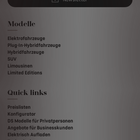
Modelle
Elektrofahrzeuge
Plug-In-Hybridfahrzeuge
Hybridfahrzeuge
SUV
Limousinen
Limited Editions
Quick links
Preislisten
Konfigurator
DS Modelle für Privatpersonen
Angebote für Businesskunden
Elektrisch Aufladen