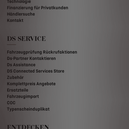
Technologie
Finanzierung für Privatkunden
Händlersuche
Kontakt
DS SERVICE
Fahrzeugprüfung Rückrufaktionen
Ds-Partner Kontaktieren
Ds Assistance
DS Connected Services Store
Zubehör
Komplettpreis Angebote
Ersatzteile
Fahrzeugimport
COC
Typenscheinduplikat
ENTDECKEN