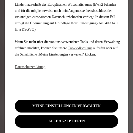
MONITORING
Ländern außerhalb des Europäischen Wirtschaftsraums (EWR) befinden
und für die möglicherweise noch kein Angemessenheitsbeschluss der
zuständigen europäischen Datenschutzbehörden vorliegt. In diesem Fall
erfolgt die Übermittlung auf Grundlage Ihrer Einwilligung (Art. 49 Abs. 1
lit. a DSGVO).
Wenn Sie mehr über die von uns verwendeten Tools und deren Verwaltung
erfahren möchten, können Sie unsere
Cookie‑Richtlinie
aufrufen oder auf
die Schaltfläche „Meine Einstellungen verwalten“ klicken.
ONE-PEDAL MODUS
Datenschutzerklärung
DREI
REKUPERATIONSMODI
WEITERE THEMEN FÜR SIE
MEINE EINSTELLUNGEN VERWALTEN
ALLE AKZEPTIEREN