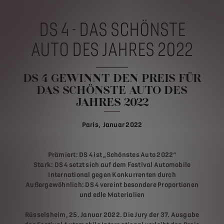
DS 4 - DAS SCHÖNSTE
AUTO DES JAHRES 2022
DS 4 GEWINNT DEN PREIS FÜR
DAS SCHÖNSTE AUTO DES
JAHRES 2022
Paris, Januar 2022
Prämiert: DS 4 ist „Schönstes Auto 2022“
Stark: DS 4 setzt sich auf dem Festival Automobile
International gegen Konkurrenten durch
Außergewöhnlich: DS 4 vereint besondere Proportionen
und edle Materialien
Rüsselsheim, 25. Januar 2022. Die Jury der 37. Ausgabe