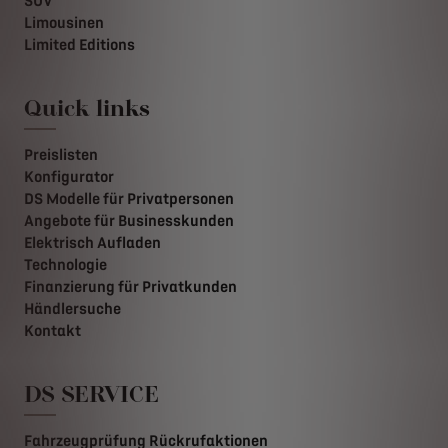
SUV
Limousinen
Limited Editions
Quick links
Preislisten
Konfigurator
DS Modelle für Privatpersonen
Angebote für Businesskunden
Elektrisch Aufladen
Technologie
Finanzierung für Privatkunden
Händlersuche
Kontakt
DS SERVICE
Fahrzeugprüfung Rückrufaktionen