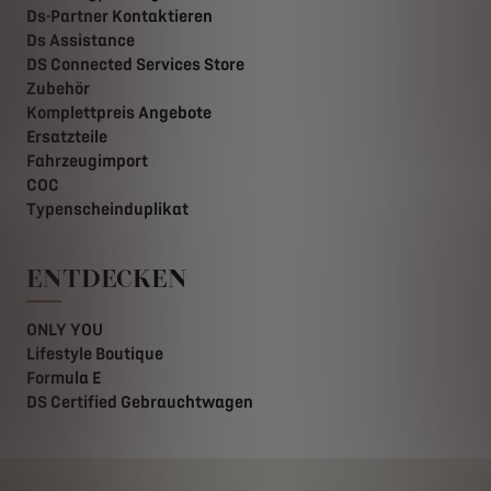
Ds-Partner Kontaktieren
Ds Assistance
DS Connected Services Store
Zubehör
Komplettpreis Angebote
Ersatzteile
Fahrzeugimport
COC
Typenscheinduplikat
ENTDECKEN
ONLY YOU
Lifestyle Boutique
Formula E
DS Certified Gebrauchtwagen