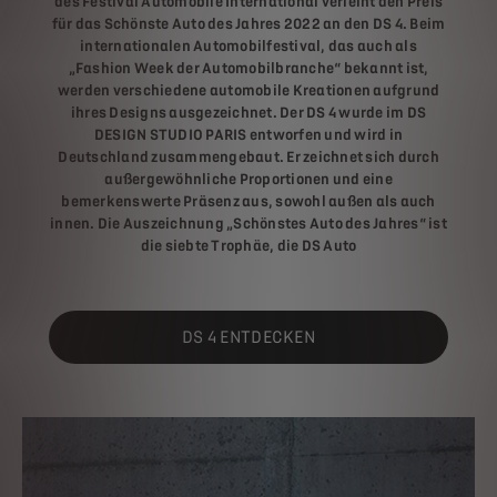
des Festival Automobile International verleiht den Preis
für das Schönste Auto des Jahres 2022 an den DS 4. Beim
internationalen Automobilfestival, das auch als
„Fashion Week der Automobilbranche“ bekannt ist,
werden verschiedene automobile Kreationen aufgrund
ihres Designs ausgezeichnet. Der DS 4 wurde im DS
DESIGN STUDIO PARIS entworfen und wird in
Deutschland zusammengebaut. Er zeichnet sich durch
außergewöhnliche Proportionen und eine
bemerkenswerte Präsenz aus, sowohl außen als auch
innen. Die Auszeichnung „Schönstes Auto des Jahres“ ist
die siebte Trophäe, die DS Auto
DS 4 ENTDECKEN