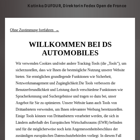
Katinka DUFOUR, Direktorin Fedex Open de France
Ohne Zustimmung fortfahren →
WILLKOMMEN BEI DS
AUTOMOBILES
DS AUTOMOBILES WIRD
Wir verwenden Cookies und/oder andere Tracking-Tools (die „Tools“), um
AUTOMOBILPARTNER DES
sicherzustellen, dass wir Ihnen die bestmögliche Nutzung unserer Website
FRANZÖSISCHEN GOLFVERBANDS
bieten. Sie ermöglichen grundlegende Funktionen wie Sicherheit,
Netzwerkmanagement und Zugänglichkeit.Die Tools verbessern die
Mit der Partnerschaft bis 2027 schließt sich DS
Benutzerfreundlichkeit und Leistung durch verschiedene Funktionen wie
Automobiles einer Sportart an, die kontinuierlich neue
Spracherkennung und Suchergebnisse und tragen so dazu bei, unser
Teilnehmer gewinnt. In den letzten zehn Jahren ist die
Angebot für Sie zu optimieren. Unsere Website kann auch Tools von
Zahl der Lizenzinhaber um 8,4 % gestiegen – mit 34.148
Drittanbietern verwenden, um Ihnen relevantere Werbung bereitzustellen.
zusätzlichen Lizenzen und Rekordwerten 2023 (445.306
Einige Tools können von Drittanbietern verarbeitet werden, die sich in
Lizenzinhaber) und 2024 (442.536 Lizenzinhaber).
Ländern außerhalb des Europäischen Wirtschaftsraums (EWR) befinden
Wie alle Partner der FGF unterstützt DS Automobiles die
und für die möglicherweise noch kein Angemessenheitsbeschluss der
jährliche nationale Golf-Entdeckungsaktion „Everyone
zuständigen europäischen Datenschutzbehörden vorliegt. In diesem Fall
Golf“ – eine Initiative, die den Anspruch der FGF