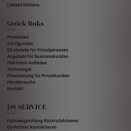
Limited Editions
Quick links
Preislisten
Konfigurator
DS Modelle für Privatpersonen
Angebote für Businesskunden
Elektrisch Aufladen
Technologie
Finanzierung für Privatkunden
Händlersuche
Kontakt
DS SERVICE
Fahrzeugprüfung Rückrufaktionen
Ds-Partner Kontaktieren