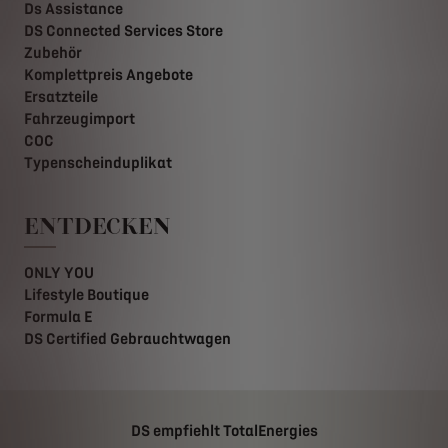
Ds Assistance
DS Connected Services Store
Zubehör
Komplettpreis Angebote
Ersatzteile
Fahrzeugimport
COC
Typenscheinduplikat
ENTDECKEN
ONLY YOU
Lifestyle Boutique
Formula E
DS Certified Gebrauchtwagen
DS empfiehlt TotalEnergies