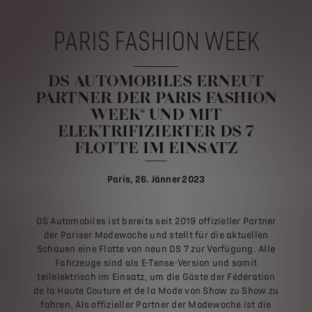
PARIS FASHION WEEK
DS AUTOMOBILES ERNEUT
PARTNER DER PARIS FASHION
WEEK® UND MIT
ELEKTRIFIZIERTER DS 7
FLOTTE IM EINSATZ
Paris, 26. Jänner 2023
DS Automobiles ist bereits seit 2019 offizieller Partner
der Pariser Modewoche und stellt für die aktuellen
Schauen eine Flotte von neun DS 7 zur Verfügung. Alle
Fahrzeuge sind als E-Tense-Version und somit
teilelektrisch im Einsatz, um die Gäste der Fédération
de la Haute Couture et de la Mode von Show zu Show zu
fahren. Als offizieller Partner der Modewoche ist die