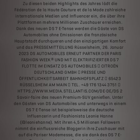
Zu diesen beiden Highlights des Jahres lädt die
Fédération de la Haute Couture et de la Mode zahlreiche
internationale Medien und Influencer ein, die über ihre
Plattformen mehrere Millionen Zuschauer erreichen.
Dank des neuen DS 7 E-Tense werden die Gäste von DS
Automobiles ohne Emissionen die französische
Hauptstadt durchqueren und den einzigartigen Komfort
und das PRESSEMITTEILUNG Rüsselsheim, 26. Januar
2023 DS AUTOMOBILES ERNEUT PARTNER DER PARIS
FASHION WEEK® UND MIT ELEKTRIFIZIERTER DS 7
FLOTTE IM EINSATZ DS AUTOMOBILES  CITROËN
DEUTSCHLAND GMBH  PRESSE UND
ÖFFENTLICHKEITSARBEIT BAHNHOFSPLATZ  65423
RÜSSELSHEIM AM MAIN  TEL. +49 176 1344 3751 
HTTPS://WWW.MEDIA.STELLANTIS.COM/DE-DE/DS 2
Savoir-faire des neuen Premium-SUV genießen. Unter
den Gästen von DS Automobiles und unterwegs in einem
DS 7 E-Tense ist beispielsweise die deutsche
Influencerin und Fashionista Leonie Hanne
(@leoniehanne). Mit ihren 4,5 Millionen Followern
nimmt die einflussreiche Bloggerin ihre Zuschauer mit
auf die Pariser Modemesse, die sie dank des DS 7 E-