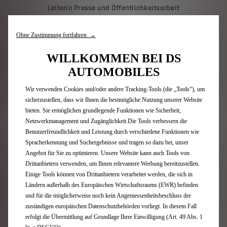
Leiterin Presse und Öffentlichkeitsarbeit
Dorothea Knell
Telefon: +49 170 9174 426
Ohne Zustimmung fortfahren →
E-Mail: dorothea.knell@dsautomobiles.com
WILLKOMMEN BEI DS
ÜBER DS AUTOMOBILES
AUTOMOBILES
DS Automobiles wurde 2015 in Paris gegründet und
lässt die Tradition des französischen Premium-
Wir verwenden Cookies und/oder andere Tracking-Tools (die „Tools“), um
Automobils wiederaufleben. Die Marke ist inspiriert
sicherzustellen, dass wir Ihnen die bestmögliche Nutzung unserer Website
vom Pariser Savoir-faire und verkörpert die von der DS
bieten. Sie ermöglichen grundlegende Funktionen wie Sicherheit,
aus dem Jahr 1955 geerbten Werte Innovation und
Netzwerkmanagement und Zugänglichkeit.Die Tools verbessern die
Individualität. Nach der Fusion von PSA und FCA 2021
Benutzerfreundlichkeit und Leistung durch verschiedene Funktionen wie
ist DS Automobiles eine der Premiummarken im neu
Spracherkennung und Suchergebnisse und tragen so dazu bei, unser
gegründeten Konzern Stellantis.
Angebot für Sie zu optimieren. Unsere Website kann auch Tools von
Drittanbietern verwenden, um Ihnen relevantere Werbung bereitzustellen.
Die Modelle der zweiten Generation der Marke DS
Einige Tools können von Drittanbietern verarbeitet werden, die sich in
wurden für Kunden entwickelt, die sich individuell
Ländern außerhalb des Europäischen Wirtschaftsraums (EWR) befinden
ausdrücken möchten und für neue Technologien
und für die möglicherweise noch kein Angemessenheitsbeschluss der
begeistern. Sie verbinden Raffinesse mit
zuständigen europäischen Datenschutzbehörden vorliegt. In diesem Fall
Spitzentechnologien. Seit 2018 wurden vier
erfolgt die Übermittlung auf Grundlage Ihrer Einwilligung (Art. 49 Abs. 1
eigenständige Modelle eingeführt: DS 3, DS 4, DS 7 und