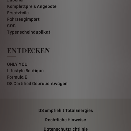
Zubehör
Komplettpreis Angebote
Ersatzteile
Fahrzeugimport
COC
Typenscheinduplikat
ENTDECKEN
ONLY YOU
Lifestyle Boutique
Formula E
DS Certified Gebrauchtwagen
DS empfiehlt TotalEnergies
Rechtliche Hinweise
Datenschutzrichtlinie