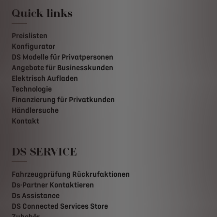
Quick links
Preislisten
Konfigurator
DS Modelle für Privatpersonen
Angebote für Businesskunden
Elektrisch Aufladen
Technologie
Finanzierung für Privatkunden
Händlersuche
Kontakt
DS SERVICE
Fahrzeugprüfung Rückrufaktionen
Ds-Partner Kontaktieren
Ds Assistance
DS Connected Services Store