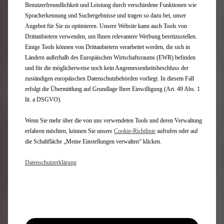
Benutzerfreundlichkeit und Leistung durch verschiedene Funktionen wie
Spracherkennung und Suchergebnisse und tragen so dazu bei, unser
Mehr zum DS E-TENSE PERFORMANCE
Angebot für Sie zu optimieren. Unsere Website kann auch Tools von
Drittanbietern verwenden, um Ihnen relevantere Werbung bereitzustellen.
Einige Tools können von Drittanbietern verarbeitet werden, die sich in
Ländern außerhalb des Europäischen Wirtschaftsraums (EWR) befinden
Newsletter
und für die möglicherweise noch kein Angemessenheitsbeschluss der
zuständigen europäischen Datenschutzbehörden vorliegt. In diesem Fall
erfolgt die Übermittlung auf Grundlage Ihrer Einwilligung (Art. 49 Abs. 1
Modelle
lit. a DSGVO).
Wenn Sie mehr über die von uns verwendeten Tools und deren Verwaltung
Elektrofahrzeuge
erfahren möchten, können Sie unsere
Cookie‑Richtlinie
aufrufen oder auf
Plug-In-Hybridfahrzeuge
die Schaltfläche „Meine Einstellungen verwalten“ klicken.
Hybridfahrzeuge
SUV
Datenschutzerklärung
Limousinen
Limited Editions
Quick links