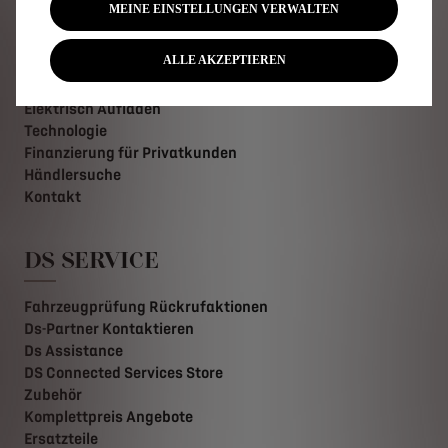
MEINE EINSTELLUNGEN VERWALTEN
Preislisten
Konfigurator
ALLE AKZEPTIEREN
DS Modelle für Privatpersonen
Angebote für Businesskunden
Elektrisch Aufladen
Technologie
Finanzierung für Privatkunden
Händlersuche
Kontakt
DS SERVICE
Fahrzeugprüfung Rückrufaktionen
Ds-Partner Kontaktieren
Ds Assistance
DS Connected Services Store
Zubehör
Komplettpreis Angebote
Ersatzteile