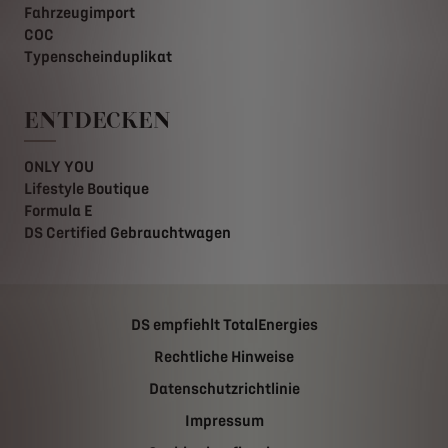
Fahrzeugimport
COC
Typenscheinduplikat
ENTDECKEN
ONLY YOU
Lifestyle Boutique
Formula E
DS Certified Gebrauchtwagen
DS empfiehlt TotalEnergies
Rechtliche Hinweise
Datenschutzrichtlinie
Impressum