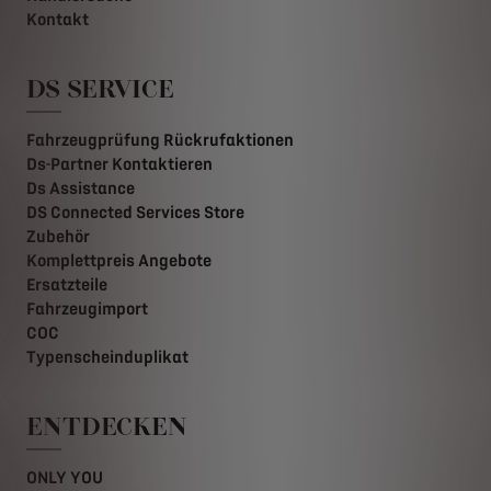
Kontakt
DS SERVICE
Fahrzeugprüfung Rückrufaktionen
Ds-Partner Kontaktieren
Ds Assistance
DS Connected Services Store
Zubehör
Komplettpreis Angebote
Ersatzteile
Fahrzeugimport
COC
Typenscheinduplikat
ENTDECKEN
ONLY YOU