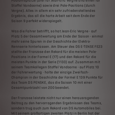
Podiumsplätze (drei für Jean-Eric Vergne und einen für
Stoffel Vandoorne) sowie drei Pole-Positions (durch
Vergne). Alles in allem ein sehr zufriedenstellendes
Ergebnis, das all die harte Arbeit seit dem Ende der
Saison 9 perfekt widerspiegelt.
Was die Fahrer betrifft, so hat Jean-Eric Vergne - auf
Platz 5 der Gesamtwertung am Ende der Saison - einmal
mehr seine Spuren in der Geschichte der Elektro-
Rennserie hinterlassen. Am Steuer des DS E-TENSE FE23
stellte der Franzose den Rekord für die meisten Pole-
Positions in der Formel E (17) und den Rekord für die
meisten Punkte in der Serie (1133) auf. Zusammen mit
seinem Teamkollegen Stoffel Vandoorne - auf Platz 10
der Fahrerwertung - holte der einzige Zweifach-
Champion in der Geschichte der Formel E 139 Punkte für
das Team DS PENSKE, das die Saison 10 mit einer
Gesamtpunktzahl von 200 beendet.
Der Franzose leistete nicht nur einen herausragenden
Beitrag zu den hervorragenden Ergebnissen des Teams,
sondern trug auch zum Rekord von DS Automobiles bei.
Mit seinem großartigen zweiten Platz in Berlin hat der