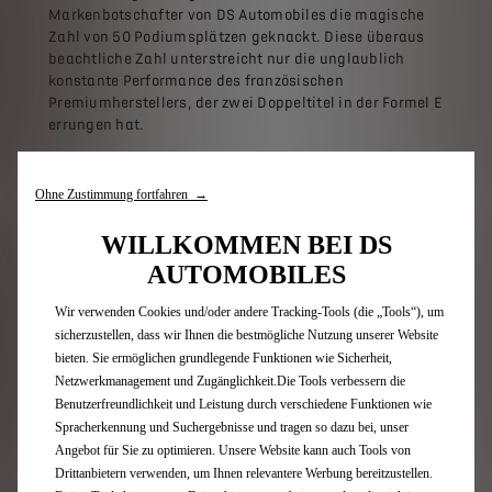
Markenbotschafter von DS Automobiles die magische
Zahl von 50 Podiumsplätzen geknackt. Diese überaus
beachtliche Zahl unterstreicht nur die unglaublich
konstante Performance des französischen
Premiumherstellers, der zwei Doppeltitel in der Formel E
errungen hat.
Nach einem Jahr mit vielen Emotionen und wertvollen
Lektionen bereitet sich das Team bereits auf die Saison
Ohne Zustimmung fortfahren →
11 vor, die am 4. November mit dem Testlauf im
spanischen Valencia startet. Der GEN3 Evo wird in der
WILLKOMMEN BEI DS
Saison 11 sein Debüt geben: ein neues Auto, das viel
AUTOMOBILES
schneller und effizienter ist als der aktuelle Einsitzer.
Wir verwenden Cookies und/oder andere Tracking-Tools (die „Tools“), um
sicherzustellen, dass wir Ihnen die bestmögliche Nutzung unserer Website
KENNZAHLEN SEIT DEM EINSTIEG VON DS AUTOMOBILES IN
bieten. Sie ermöglichen grundlegende Funktionen wie Sicherheit,
DIE FORMEL E:
Netzwerkmanagement und Zugänglichkeit.Die Tools verbessern die
121 Rennen
Benutzerfreundlichkeit und Leistung durch verschiedene Funktionen wie
4 Meistertitel
Spracherkennung und Suchergebnisse und tragen so dazu bei, unser
16 Siege
Angebot für Sie zu optimieren. Unsere Website kann auch Tools von
51 Podiumsplätze
Drittanbietern verwenden, um Ihnen relevantere Werbung bereitzustellen.
25 Pole-Positions