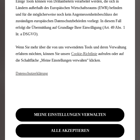
Einige Tools können von Drittanbietern verarbeitet werden, die sich in
Ländern außerhalb des Europäischen Wirtschaftsraums (EWR) befinden
und für die möglicherweise noch kein Angemessenheitsbeschluss der
Erleben Sie die Höhepunkte der
zuständigen europäischen Datenschutzbehörden vorliegt. In diesem Fall
Saison 10 in Bildern
erfolgt die Übermittlung auf Grundlage Ihrer Einwilligung (Art. 49 Abs. 1
lit. a DSGVO).
Wenn Sie mehr über die von uns verwendeten Tools und deren Verwaltung
erfahren möchten, können Sie unsere
Cookie‑Richtlinie
aufrufen oder auf
Erfahren Sie mehr über die Formel E
die Schaltfläche „Meine Einstellungen verwalten“ klicken.
Datenschutzerklärung
Zurück zu den News
MEINE EINSTELLUNGEN VERWALTEN
Newsletter
ALLE AKZEPTIEREN