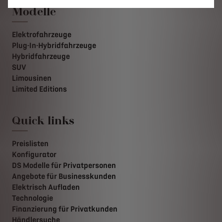
Modelle
Elektrofahrzeuge
Plug-In-Hybridfahrzeuge
Hybridfahrzeuge
SUV
Limousinen
Limited Editions
Quick links
Preislisten
Konfigurator
DS Modelle für Privatpersonen
Angebote für Businesskunden
Elektrisch Aufladen
Technologie
Finanzierung für Privatkunden
Händlersuche