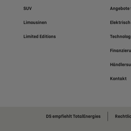
SUV
Angebote 
Limousinen
Elektrisc
Limited Editions
Technolog
Finanzier
Händlers
Kontakt
DS empfiehlt TotalEnergies
Rechtli