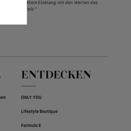
biles in perfektem Einklang mit den Werten des
les extrem stolz.
“
E
ENTDECKEN
nen
ONLY YOU
Lifestyle Boutique
Formula E