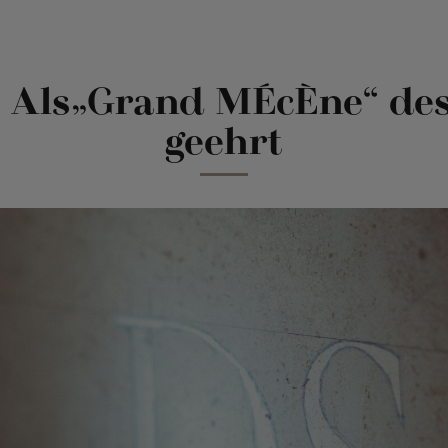
 Als„Grand MÉcÈne“ des 
geehrt