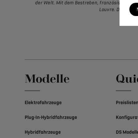
der Welt. Mit dem Bestreben, französischen Lu
Louvre. Die Aufna
Modelle
Qui
Elektrofahrzeuge
Preisliste
Plug-In-Hybridfahrzeuge
Konfigura
Hybridfahrzeuge
DS Modell