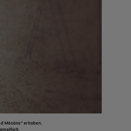
and Mécène“ erhoben.
emeißelt.