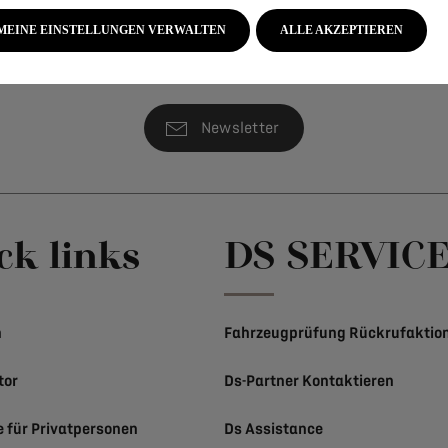
xus in der Welt des Automobils zu verkörpern, steht DS Automo
hme in die Liste der ‚Grand Mécène‘ macht uns bei DS Automobi
MEINE EINSTELLUNGEN VERWALTEN
ALLE AKZEPTIEREN
Olivier FRANÇOIS, CEO DS Automobiles
Newsletter
ck links
DS SERVIC
n
Fahrzeugprüfung Rückrufaktio
tor
Ds-Partner Kontaktieren
e für Privatpersonen
Ds Assistance