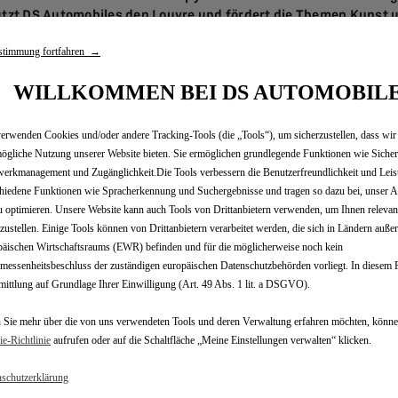
ützt DS Automobiles den Louvre und fördert die Themen Kunst u
stimmung fortfahren →
 Aktivitäten in der Kulturförderung ist DS Automobiles berei
istige Engagement wurde DS Automobiles jetzt vom Museum als
WILLKOMMEN BEI DS AUTOMOBIL
rde der Schriftzug „DS Automobiles“ im Napoleon-Saal unter 
gemeißelt.
erwenden Cookies und/oder andere Tracking-Tools (die „Tools“), um sicherzustellen, dass wir
neue Fahrzeugmodelle im Umfeld des weltberühmten Louvre, di
ögliche Nutzung unserer Website bieten. Sie ermöglichen grundlegende Funktionen wie Sicher
 Exklusive Präsentationen von DS Automobiles und die spektaku
erkmanagement und Zugänglichkeit.Die Tools verbessern die Benutzerfreundlichkeit und Leis
hilosophie wider: die Verbindung von Historie, um die Zukunft 
hiedene Funktionen wie Spracherkennung und Suchergebnisse und tragen so dazu bei, unser A
 der Welt von DS Automobiles eine herausragende Stellung ei
u optimieren. Unsere Website kann auch Tools von Drittanbietern verwenden, um Ihnen releva
biläum der Pyramide mit dreißig besonderen Veranstaltungen i
tzustellen. Einige Tools können von Drittanbietern verarbeitet werden, die sich in Ländern auße
äischen Wirtschaftsraums (EWR) befinden und für die möglicherweise noch kein
amaligen, limitierten Sondermodelle DS 7 CROSSBACK LOUVRE 
essenheitsbeschluss der zuständigen europäischen Datenschutzbehörden vorliegt. In diesem Fa
hnung an die berühmte Pyramide des Louvre sowie Podcasts zu
ittlung auf Grundlage Ihrer Einwilligung (Art. 49 Abs. 1 lit. a DSGVO).
Sondermodell.
e Ehre zuteil, selbst Teil des weltberühmten Museums zu werde
Sie mehr über die von uns verwendeten Tools und deren Verwaltung erfahren möchten, könne
Schriftzug auch visuell in Erscheinung treten zu dürfen.
e‑Richtlinie
aufrufen oder auf die Schaltfläche „Meine Einstellungen verwalten“ klicken.
Innovation verkörpert der Louvre das Beste, was Frankreich zu bi
schutzerklärung
eums dient sowohl als ständige Inspirationsquelle als auch a