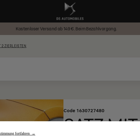
Kostenloser Versand ab 149 €. Beim Bezahlvorgang.
 2 ZIERLEISTEN
Code
1630727480
SATZ MIT
stimmung fortfahren →