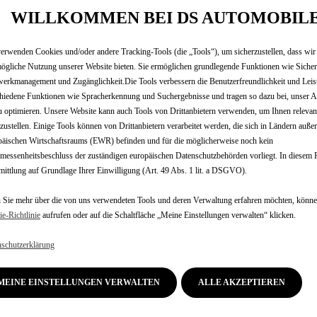
118,60 €
WILLKOMMEN BEI DS AUTOMOBIL
P
r
erwenden Cookies und/oder andere Tracking-Tools (die „Tools“), um sicherzustellen, dass wir
-
+
Nur noch weni
ögliche Nutzung unserer Website bieten. Sie ermöglichen grundlegende Funktionen wie Sicher
i
Q
erkmanagement und Zugänglichkeit.Die Tools verbessern die Benutzerfreundlichkeit und Leis
c
hiedene Funktionen wie Spracherkennung und Suchergebnisse und tragen so dazu bei, unser A
u
e
u optimieren. Unsere Website kann auch Tools von Drittanbietern verwenden, um Ihnen releva
a
i
tzustellen. Einige Tools können von Drittanbietern verarbeitet werden, die sich in Ländern auße
n
s
äischen Wirtschaftsraums (EWR) befinden und für die möglicherweise noch kein
Lieferungdatum:
16/08
t
1
essenheitsbeschluss der zuständigen europäischen Datenschutzbehörden vorliegt. In diesem Fa
i
Jetzt kaufen, später zahlen
1
ittlung auf Grundlage Ihrer Einwilligung (Art. 49 Abs. 1 lit. a DSGVO).
t
8
Das Produkt muss von einem Se
y
Sie mehr über die von uns verwendeten Tools und deren Verwaltung erfahren möchten, könne
,
e‑Richtlinie
aufrufen oder auf die Schaltfläche „Meine Einstellungen verwalten“ klicken.
u
6
p
0
schutzerklärung
ungen verschönern die Verkleidungen der Nebelscheinwerfer die
d
€
a
MEINE EINSTELLUNGEN VERWALTEN
ALLE AKZEPTIEREN
ings bei begrenztem Budget.
t
tyling und seine Eleganz.
e