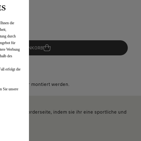
ES
 Ihnen die
ge auf Lager!
heit,
tung durch
ngebot für
IN DEN WARENKORB
ntere Werbung
rhalb des
ll erfolgt die
rvicepartner montiert werden.
n Sie unsere
 Fahrzeugvorderseite, indem sie ihr eine sportliche und