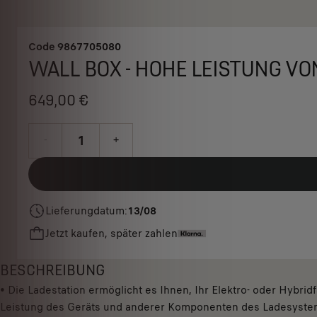
Code
9867705080
WALL BOX - HOHE LEISTUNG VO
649,00 €
P
r
-
+
i
Q
c
u
e
a
i
Lieferungdatum:
13/08
n
s
Jetzt kaufen, später zahlen
t
6
i
4
t
BESCHREIBUNG
9
y
• Die Ladestation ermöglicht es Ihnen, Ihr Elektro- oder Hybr
,
u
Leistung des Geräts und anderer Komponenten des Ladesystems)
0