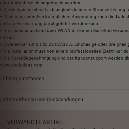
p
oder Außenbereich angebracht werden.
0
d
• Durch dynamischen Lastausgleich kann die Stromverteilung op
€
a
• Dank einer benutzerfreundlichen Anwendung kann die Ladest
t
und die Fernwartung durchgeführt werden kann.
e
• Die Ladestation kann über WLAN mit einem Back-End verbund
d
nutzen.
t
• Erweiterbar auf bis zu 22 kW/32 A. Einphasige oder dreiphasi
o
• Die Installation muss von einem professionellen Elektriker d
:
• Die Garantiegenehmigung und der Kundensupport werden dire
1
www.esolutions.com
Zahlungsmethoden
Liefermethoden und Rücksendungen
VERWANDTE ARTIKEL