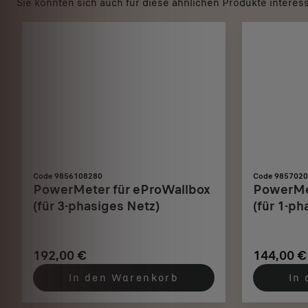
Sie könnten sich auch für diese ähnlichen Produkte interes
Code 9856108280
Code 985702
PowerMeter für eProWallbox
PowerMet
(für 3-phasiges Netz)
(für 1-ph
192,00 €
144,00 €
In den Warenkorb
In