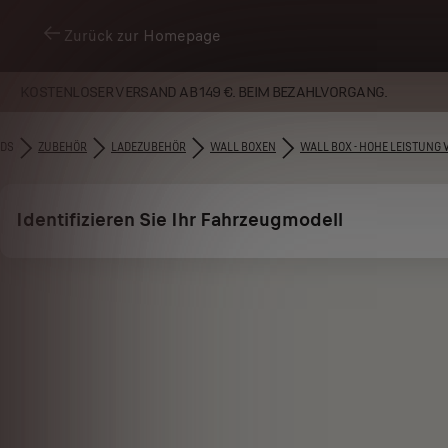
Zurück zur Homepage
KOSTENLOSER VERSAND AB 149 €. BEIM BEZAHLVORGANG.
DS
ZUBEHÖR​
LADEZUBEHÖR
WALL BOXEN
WALL BOX - HOHE LEISTUNG 
Identifizieren Sie Ihr Fahrzeugmodell