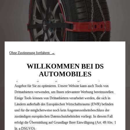
Wir verwenden Cookies und/oder andere Tracking-Tools (die „Tools“), um
Ohne Zustimmung fortfahren →
sicherzustellen, dass wir Ihnen die bestmögliche Nutzung unserer Website
bieten. Sie ermöglichen grundlegende Funktionen wie Sicherheit,
WILLKOMMEN BEI DS
Netzwerkmanagement und Zugänglichkeit.Die Tools verbessern die
AUTOMOBILES
Benutzerfreundlichkeit und Leistung durch verschiedene Funktionen wie
Code
1664736080
Spracherkennung und Suchergebnisse und tragen so dazu bei, unser
Angebot für Sie zu optimieren. Unsere Website kann auch Tools von
METALLSCHNEEKETTE
Drittanbietern verwenden, um Ihnen relevantere Werbung bereitzustellen.
Einige Tools können von Drittanbietern verarbeitet werden, die sich in
241,31 €
Ländern außerhalb des Europäischen Wirtschaftsraums (EWR) befinden
P
und für die möglicherweise noch kein Angemessenheitsbeschluss der
zuständigen europäischen Datenschutzbehörden vorliegt. In diesem Fall
r
-
+
erfolgt die Übermittlung auf Grundlage Ihrer Einwilligung (Art. 49 Abs. 1
i
lit. a DSGVO).