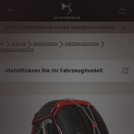
KOSTENLOSER VERSAND AB 149 €. BEIM BEZAHLVORGANG.
DS
ZUBEHÖR​
RÄDER & REIFEN
WINTERAUSRÜSTUNG
METALLSCHNEEKETTE
Identifizieren Sie Ihr Fahrzeugmodell