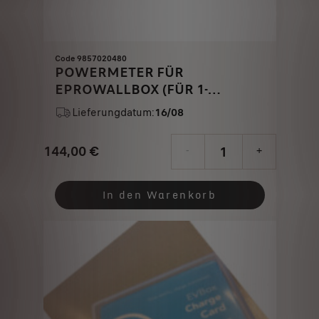
Code 9857020480
POWERMETER FÜR
EPROWALLBOX (FÜR 1-
PHASIGES NETZ)
Lieferungdatum:
16/08
144,00
€
-
+
Price
Quantity
is
updated
In den Warenkorb
144,00
to:
€
1