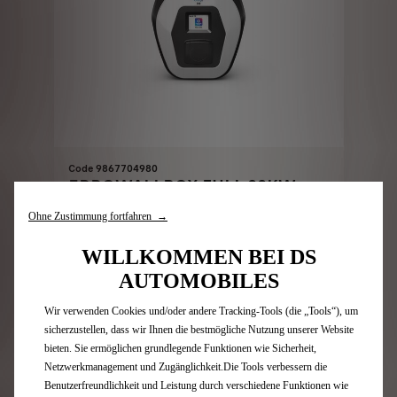
Code 9867704980
EPROWALLBOX FULL 22KW
Ohne Zustimmung fortfahren →
Lieferungdatum:
16/08
WILLKOMMEN BEI DS
AUTOMOBILES
799,00
€
-
+
Wir verwenden Cookies und/oder andere Tracking-Tools (die „Tools“), um
Price
Quantity
sicherzustellen, dass wir Ihnen die bestmögliche Nutzung unserer Website
is
updated
In den Warenkorb
bieten. Sie ermöglichen grundlegende Funktionen wie Sicherheit,
799,00
to:
Netzwerkmanagement und Zugänglichkeit.Die Tools verbessern die
€
1
Benutzerfreundlichkeit und Leistung durch verschiedene Funktionen wie