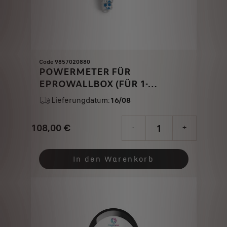
Code 9857020880
POWERMETER FÜR
EPROWALLBOX (FÜR 1-
PHASIGES NETZ)
Lieferungdatum:
16/08
108,00
€
-
+
Price
Quantity
is
updated
In den Warenkorb
108,00
to:
€
1