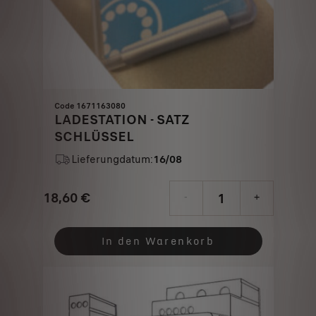
Code 1671163080
LADESTATION - SATZ
SCHLÜSSEL
Lieferungdatum:
16/08
18,60
€
-
+
Price
Quantity
is
updated
In den Warenkorb
18,60
to:
€
1