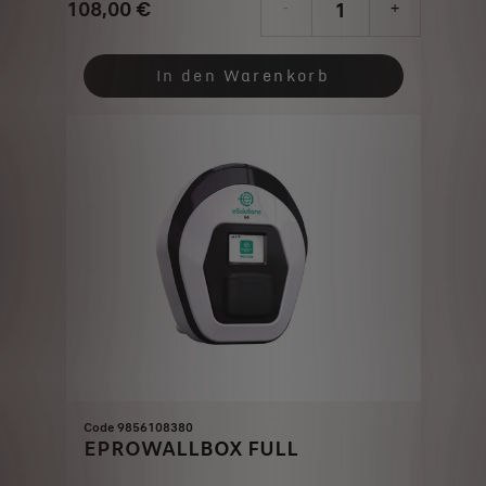
108,00
€
-
+
Price
Quantity
is
updated
In den Warenkorb
108,00
to:
€
1
Code 9856108380
EPROWALLBOX FULL