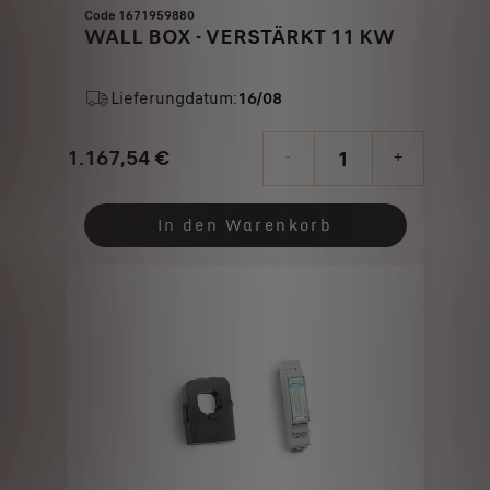
Code 1671959880
WALL BOX - VERSTÄRKT 11 KW
Lieferungdatum:
16/08
1.167,54
€
-
+
Price
Quantity
is
updated
In den Warenkorb
1.167,54
to:
€
1