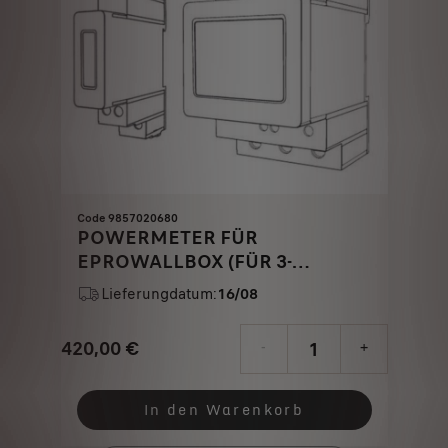
Code 9857020680
POWERMETER FÜR
EPROWALLBOX (FÜR 3-
PHASIGES NETZ)
Lieferungdatum:
16/08
420,00
€
-
+
Price
Quantity
is
updated
In den Warenkorb
420,00
to: