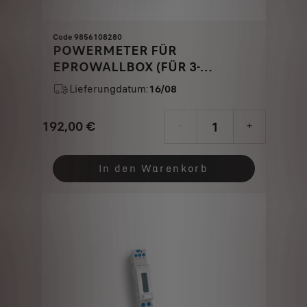
Code 9856108280
POWERMETER FÜR
EPROWALLBOX (FÜR 3-
PHASIGES NETZ)
Lieferungdatum:
16/08
192,00
€
-
+
Price
Quantity
is
updated
In den Warenkorb
192,00
to:
€
1