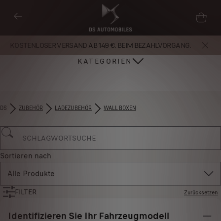
KOSTENLOSER VERSAND AB 149 €. BEIM BEZAHLVORGANG.
KATEGORIEN
DS
ZUBEHÖR​
LADEZUBEHÖR
WALL BOXEN
Sortieren nach
Alle Produkte
FILTER
Zurücksetzen
Identifizieren Sie Ihr Fahrzeugmodell