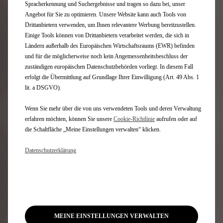
Spracherkennung und Suchergebnisse und tragen so dazu bei, unser
Angebot für Sie zu optimieren. Unsere Website kann auch Tools von
Drittanbietern verwenden, um Ihnen relevantere Werbung bereitzustellen.
Einige Tools können von Drittanbietern verarbeitet werden, die sich in
Ländern außerhalb des Europäischen Wirtschaftsraums (EWR) befinden
und für die möglicherweise noch kein Angemessenheitsbeschluss der
zuständigen europäischen Datenschutzbehörden vorliegt. In diesem Fall
erfolgt die Übermittlung auf Grundlage Ihrer Einwilligung (Art. 49 Abs. 1
lit. a DSGVO).
Wenn Sie mehr über die von uns verwendeten Tools und deren Verwaltung
erfahren möchten, können Sie unsere
Cookie‑Richtlinie
aufrufen oder auf
Code 1671163180
die Schaltfläche „Meine Einstellungen verwalten“ klicken.
LADESTATION - SATZ
SCHLÜSSEL
Datenschutzerklärung
Lieferungdatum:
16/08
37,20
€
-
+
Price
Quantity
MEINE EINSTELLUNGEN VERWALTEN