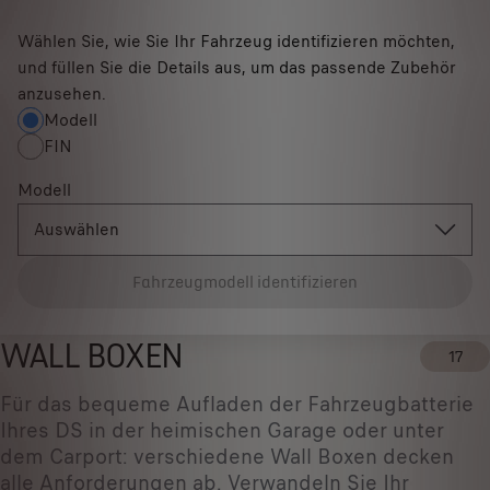
Wählen Sie, wie Sie Ihr Fahrzeug identifizieren möchten,
und füllen Sie die Details aus, um das passende Zubehör
anzusehen.
Modell
FIN
Modell
Auswählen
Fahrzeugmodell identifizieren
WALL BOXEN
17
Für das bequeme Aufladen der Fahrzeugbatterie
Ihres DS in der heimischen Garage oder unter
dem Carport: verschiedene Wall Boxen decken
alle Anforderungen ab. Verwandeln Sie Ihr