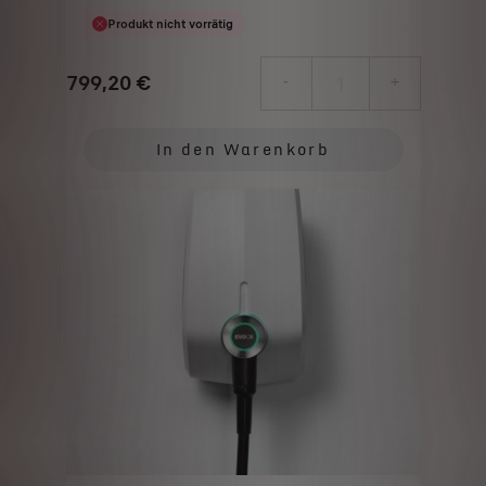
Produkt nicht vorrätig
799,20
€
-
+
Price
Quantity
is
updated
In den Warenkorb
799,20
to:
€
1