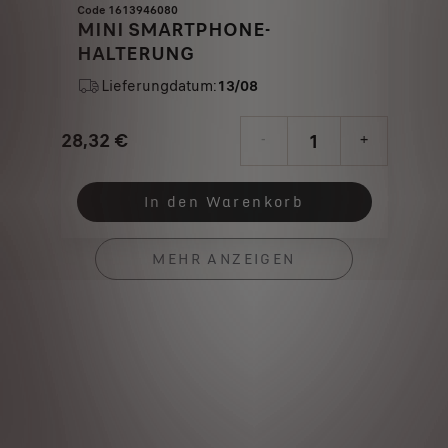
Code 1613946080
MINI SMARTPHONE-
HALTERUNG
Lieferungdatum:
13/08
28,32
€
-
+
Price
Quantity
is
updated
In den Warenkorb
28,32
to:
€
1
MEHR ANZEIGEN