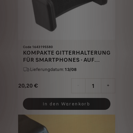
Code 1643195580
KOMPAKTE GITTERHALTERUNG
FÜR SMARTPHONES - AUF
BELÜFTUNGSDÜSE
Lieferungdatum:
13/08
20,20
€
-
+
Price
Quantity
is
updated
In den Warenkorb
20,20
to:
€
1