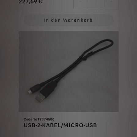
227,69
€
-
+
Price
Quantity
is
updated
In den Warenkorb
227,69
to:
€
1
Code 1619374580
USB-2-KABEL/MICRO-USB