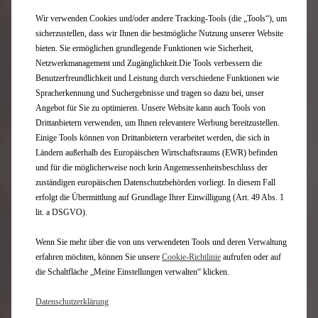
USB-KABEL 3 IN 1 LIGHTNING +
MIKRO-USB + USB C
Wir verwenden Cookies und/oder andere Tracking-Tools (die „Tools“), um
sicherzustellen, dass wir Ihnen die bestmögliche Nutzung unserer Website
Lieferungdatum:
13/08
bieten. Sie ermöglichen grundlegende Funktionen wie Sicherheit,
Netzwerkmanagement und Zugänglichkeit.Die Tools verbessern die
38,90
€
Benutzerfreundlichkeit und Leistung durch verschiedene Funktionen wie
-
+
Spracherkennung und Suchergebnisse und tragen so dazu bei, unser
Price
Quantity
Angebot für Sie zu optimieren. Unsere Website kann auch Tools von
is
updated
In den Warenkorb
Drittanbietern verwenden, um Ihnen relevantere Werbung bereitzustellen.
Einige Tools können von Drittanbietern verarbeitet werden, die sich in
38,90
to:
Ländern außerhalb des Europäischen Wirtschaftsraums (EWR) befinden
€
1
und für die möglicherweise noch kein Angemessenheitsbeschluss der
zuständigen europäischen Datenschutzbehörden vorliegt. In diesem Fall
erfolgt die Übermittlung auf Grundlage Ihrer Einwilligung (Art. 49 Abs. 1
lit. a DSGVO).
Wenn Sie mehr über die von uns verwendeten Tools und deren Verwaltung
erfahren möchten, können Sie unsere
Cookie‑Richtlinie
aufrufen oder auf
die Schaltfläche „Meine Einstellungen verwalten“ klicken.
Datenschutzerklärung