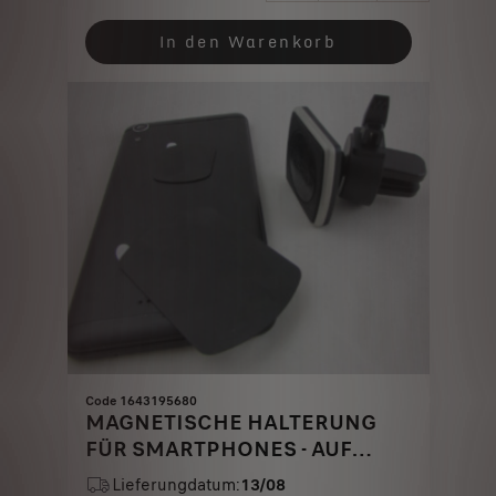
Price
Quantity
is
updated
In den Warenkorb
15,50
to:
€
1
Code 1643195680
MAGNETISCHE HALTERUNG
FÜR SMARTPHONES - AUF
BELÜFTUNGSDÜSE
Lieferungdatum:
13/08