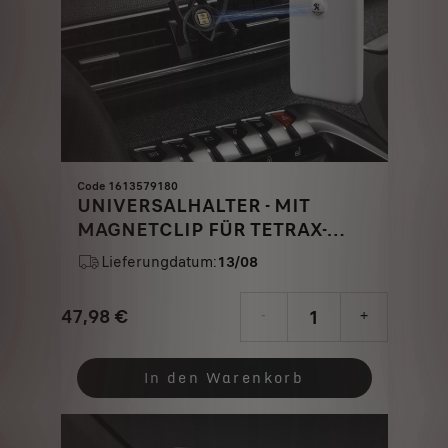
Code 1613579180
UNIVERSALHALTER - MIT
MAGNETCLIP FÜR TETRAX-
HALTERUNG
Lieferungdatum:
13/08
47,98
€
-
+
Price
Quantity
is
updated
In den Warenkorb
47,98
to:
€
1