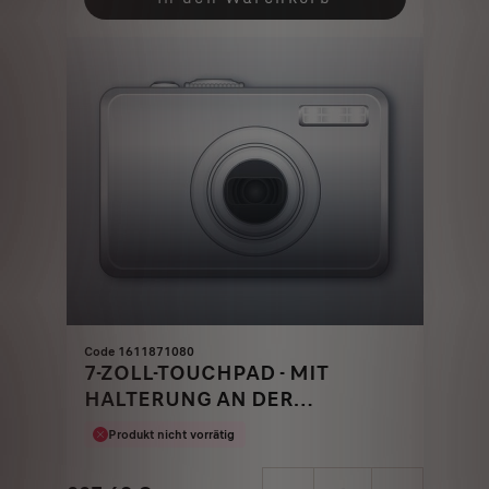
58,14
to:
€
1
Code 1611871080
7-ZOLL-TOUCHPAD - MIT
HALTERUNG AN DER
KOPFSTÜTZE UND
Produkt nicht vorrätig
KOPFHÖRERN FÜR KINDER