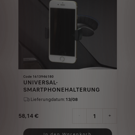
Code 1613946180
UNIVERSAL-
SMARTPHONEHALTERUNG
Lieferungdatum:
13/08
58,14
€
-
+
Price
Quantity
is
updated
In den Warenkorb