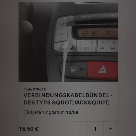
€
1
Code 9706AH
VERBINDUNGSKABELBÜNDEL -
DES TYPS &QUOT;JACK&QUOT;
Lieferungdatum:
13/08
15,50
€
-
+