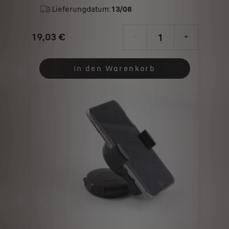
Lieferungdatum:
13/08
19,03
€
-
+
Price
Quantity
is
updated
In den Warenkorb
19,03
to:
€
1