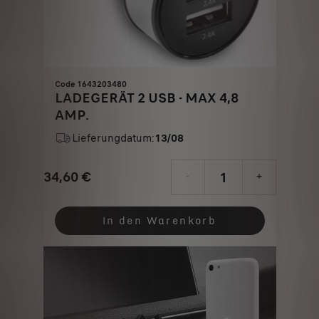
Code 1643203480
LADEGERÄT 2 USB - MAX 4,8
AMP.
Lieferungdatum:
13/08
34,60
€
-
+
Price
Quantity
is
updated
In den Warenkorb
34,60
to:
€
1