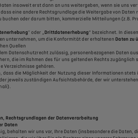
ten insoweit erst dann an uns weitergeben, wenn sie uns vert
 dass eine andere Rechtsgrundlage die Weitergabe von Daten rec
 zu buchen oder darum bitten, kommerzielle Mitteilungen (z.B. 
atenerhebung
" oder „
Drittdatenerhebung
“ bezeichnet. In die
gen unternehmen, um die Konformität der erhaltenen
Daten zu 
chen Quellen
dem Datenschutzrecht zulässig, personenbezogenen Daten aus 
hern, die im Rahmen des für uns geltenden Rechts zugänglich s
che Verzeichnisse gehören.
dass die Möglichkeit der Nutzung dieser Informationen stets i
 jeweils zuständigen Aufsichtsbehörde, der wir unterstehen (
ali).
ten, Rechtsgrundlagen der Datenverarbeitung
rer Daten
, behalten wir uns vor, Ihre Daten (insbesondere die Daten, d