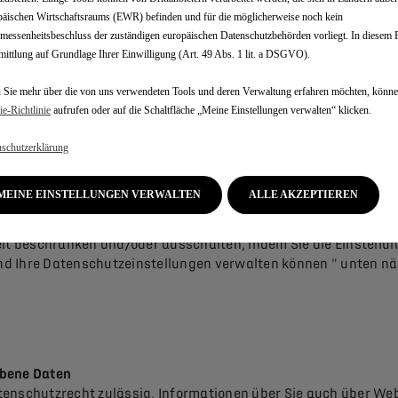
 (z.B. aufgrund der Erteilung einer entsprechenden Einwilligu
äischen Wirtschaftsraums (EWR) befinden und für die möglicherweise noch kein
rt, um Ihnen Einzelhändler / Service Partner aus unserem Netz
essenheitsbeschluss der zuständigen europäischen Datenschutzbehörden vorliegt. In diesem Fa
llen, die für Sie nützlich sein könnten.
ittlung auf Grundlage Ihrer Einwilligung (Art. 49 Abs. 1 lit. a DSGVO).
rechende Angabe / Freischaltung durch Sie vorausgesetzt - dur
Sie mehr über die von uns verwendeten Tools und deren Verwaltung erfahren möchten, könne
 Postleitzahl;
e‑Richtlinie
aufrufen oder auf die Schaltfläche „Meine Einstellungen verwalten“ klicken.
er Ihr Endgerät erfasst wird.
schutzerklärung
lungen in Ihrem Browser, Ihrem Endgerät und/oder den von Ihn
MEINE EINSTELLUNGEN VERWALTEN
ALLE AKZEPTIEREN
 und konsistent. Wir unternehmen alle möglichen Anstrengung
, auf sensible Daten zu Ihrer Person rückzuschließen.
eit beschränken und/oder ausschalten, indem Sie die Einstellu
 und Ihre Datenschutzeinstellungen verwalten können " unten n
obene Daten
tenschutzrecht zulässig, Informationen über Sie auch über We