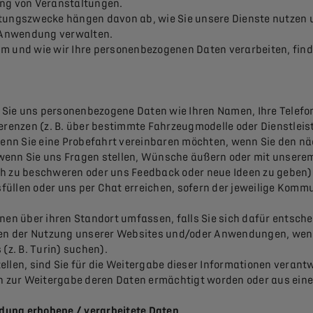
ung von Veranstaltungen.
tungszwecke hängen davon ab, wie Sie unsere Dienste nutzen un
 Anwendung verwalten.
um und wie wir Ihre personenbezogenen Daten verarbeiten, find
Sie uns personenbezogene Daten wie Ihren Namen, Ihre Telefo
erenzen (z. B. über bestimmte Fahrzeugmodelle oder Dienstleist
ll, wenn Sie eine Probefahrt vereinbaren möchten, wenn Sie den
wenn Sie uns Fragen stellen, Wünsche äußern oder mit unserem
h zu beschweren oder uns Feedback oder neue Ideen zu geben). 
füllen oder uns per Chat erreichen, sofern der jeweilige Komm
onen über ihren Standort umfassen, falls Sie sich dafür entsch
hmen der Nutzung unserer Websites und/oder Anwendungen, wenn
 (z. B. Turin) suchen).
llen, sind Sie für die Weitergabe dieser Informationen verantw
on zur Weitergabe deren Daten ermächtigt worden oder aus ein
dung erhobene / verarbeitete Daten