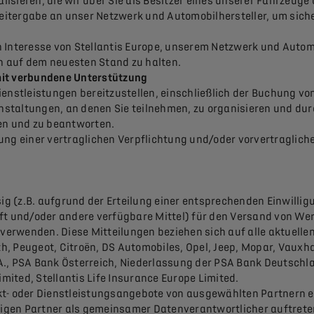
sieren, die wir über Sie als Besitzer eines unserer Fahrzeuge 
itergabe an unser Netzwerk und Automobilhersteller, um sicher
 Interesse von Stellantis Europe, unserem Netzwerk und Automo
n auf dem neuesten Stand zu halten.
mit verbundene Unterstützung
ienstleistungen bereitzustellen, einschließlich der Buchung v
taltungen, an denen Sie teilnehmen, zu organisieren und durc
n und zu beantworten.
lung einer vertraglichen Verpflichtung und/oder vorvertragli
(z.B. aufgrund der Erteilung einer entsprechenden Einwilligun
ift und/oder andere verfügbare Mittel) für den Versand von W
rwenden. Diese Mitteilungen beziehen sich auf alle aktuellen 
rth, Peugeot, Citroën, DS Automobiles, Opel, Jeep, Mopar, Vauxha
S.A., PSA Bank Österreich, Niederlassung der PSA Bank Deutschla
imited, Stellantis Life Insurance Europe Limited.
kt- oder Dienstleistungsangebote von ausgewählten Partnern e
gen Partner als gemeinsamer Datenverantwortlicher auftreten