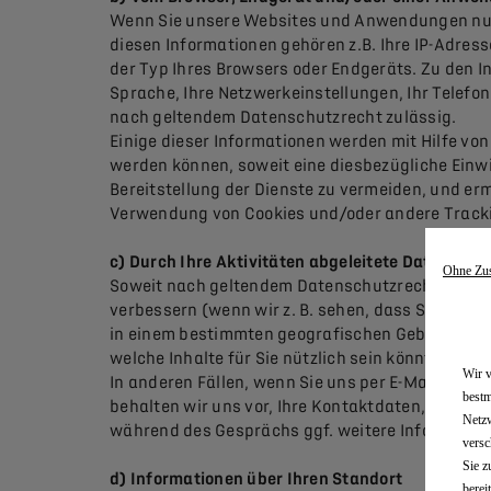
Wenn Sie unsere Websites und Anwendungen nutz
diesen Informationen gehören z.B. Ihre IP-Adress
der Typ Ihres Browsers oder Endgeräts. Zu den I
Sprache, Ihre Netzwerkeinstellungen, Ihr Telefon
nach geltendem Datenschutzrecht zulässig.
Einige dieser Informationen werden mit Hilfe vo
werden können, soweit eine diesbezügliche Einwill
Bereitstellung der Dienste zu vermeiden, und ermö
Verwendung von Cookies und/oder andere Tracking
c) Durch Ihre Aktivitäten abgeleitete Daten und
Ohne Zu
Soweit nach geltendem Datenschutzrecht zulässig
verbessern (wenn wir z. B. sehen, dass Sie an
in einem bestimmten geografischen Gebiet intere
welche Inhalte für Sie nützlich sein könnten.
Wir v
In anderen Fällen, wenn Sie uns per E-Mail, Post
bestm
behalten wir uns vor, Ihre Kontaktdaten, Mittei
Netzw
während des Gesprächs ggf. weitere Information
versc
Sie z
d) Informationen über Ihren Standort
berei