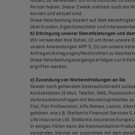
haben) zu verwenden, um Informationen zu aktuali
Person haben. Dieser Zweck umfasst auch die We
korrekt und aktuell sind.
Diese Verarbeitung basiert auf dem berechtigten
über Kunden, Eigentümer/oder und Interessente
b)
Erbringung unserer Dienstleistungen und da
Wir verwenden Ihre Daten, (i) um Ihnen unsere D
unsere Anwendungen APP‘S; (ii) um unsere Verans
Anfragen/Anregungen/Nachrichten zu bearbeite
Diese Verarbeitungsvorgänge erfolgen zur Erfül
ergriffen werden.
c)
Zusendung von Werbemitteilungen an Sie
Soweit nach geltendem Datenschutzrecht zulässig 
Kontaktdaten (E-Mail, Telefon, SMS, Postanschr
Verbraucherumfragen mit Marketinginhalten zu ve
Fiat, Fiat Professional, Alfa Romeo, Lancia, Aba
gehören, wie z.B. Stellantis Financial Services 
Life Insurance Ltd, Stellantis Insurance Europe L
In einigen Fällen kann die Kommunikation Produ
versenden, können wir zusammen mit dem jeweili