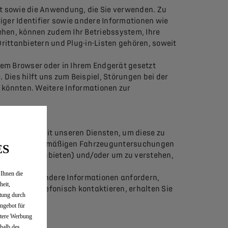
t sowie die Anwendung, die Sie verwenden. Zu
tiger Identifier sowie andere Informationen wie
iehen, können zudem Ihr Betriebssystem, Ihre
rittanbietern und Plug-in-Listen gehören, soweit
rem Browser oder in Ihrem Endgerät gesetzt
. Dies hilft uns zum Beispiel, Störungen bei der
in könnten. Weitere Informationen zur
nteraktion mit unseren Diensten, um diese zu
n oder an regelmäßigen Fahrzeuguntersuchungen
ES
e Inhalte anzubieten) und/oder um zu verstehen,
 Ihnen die
ktieren oder andere Informationen anfordern,
heit,
 Sie uns telefonisch kontaktieren, erhalten Sie
tung durch
ngebot für
ntere Werbung
rhalb des