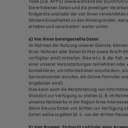
Tools (z.B. APP’s) sowie während der Durchführ
Die erhobenen Daten und die jeweiligen Verarbei
Endgeräts und/oder der von Ihnen verwendeten
Weitere Einzelheiten zu den Hintergründen, war
erheben und verarbeiten" weiter unten.
a) Von Ihnen bereitgestellte Daten
Im Rahmen der Nutzung unserer Dienste, können 
Ihren Wohnort oder Daten Dritter sowie Ihre Präf
verfügbar sind) mitteilen. Dies ist z. B. der Fa
einer unserer Veranstaltungen teilnehmen oder 
kontaktieren, um Informationen anzufordern, sic
Servicenummer anrufen, ein Online-Formular aus
angeboten wird).
Dies kann auch die Bereitstellung von Informati
Standort zur Verfügung zu stellen (z. B. im Ra
unseres Netzwerks in der Region Ihres Interesses
Wenn Sie uns Daten von Dritten zur Verfügung ste
Daten weiterzugeben (d. h. von der dritten Pers
b) Vom Browser, Endgerät und/oder einer Anwen