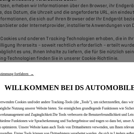
en, erheben wir Informationen über den Browser, ihr Endgerä
e, das Datum, die Uhrzeit und die angeforderte URL, ein eindeu
nformationen, die sich auf Ihren Browser oder Ihr Endgerät bez
anbieter oder Internetprovider, installierte Anwendungen von D
n Cookies und anderen Tracking-Technologien erhoben, die in Ih
igung Ihrerseits – soweit rechtlich erforderlich – erteilt wurde
glicht es uns, Ihnen Inhalte zu liefern, die für Sie nützlich se
-Technologien finden Sie in unserer Cookie-Richtlinie.
/oder Informationen
stimmung fortfahren →
, erheben und verarbeiten wir Informationen bezüglich Ihrer I
 einem bestimmten Fahrzeugmodell, an unseren Veranstaltunge
WILLKOMMEN BEI DS AUTOMOBIL
ssiert sind, werden wir uns darauf konzentrieren, Ihnen solch
erwenden Cookies und/oder andere Tracking-Tools (die „Tools“), um sicherzustellen, dass wir
, Telefon oder auf andere Weise bezüglich der Fahrzeuge konta
ögliche Nutzung unserer Website bieten. Sie ermöglichen grundlegende Funktionen wie Sicher
lungen und unsere Antworten zu erfassen und zu speichern. Wenn
erkmanagement und Zugänglichkeit.Die Tools verbessern die Benutzerfreundlichkeit und Leis
en (z.B. zum Datenschutz).
hiedene Funktionen wie Spracherkennung und Suchergebnisse und tragen so dazu bei, unser A
u optimieren. Unsere Website kann auch Tools von Drittanbietern verwenden, um Ihnen releva
tzustellen. Einige Tools können von Drittanbietern verarbeitet werden, die sich in Ländern auße