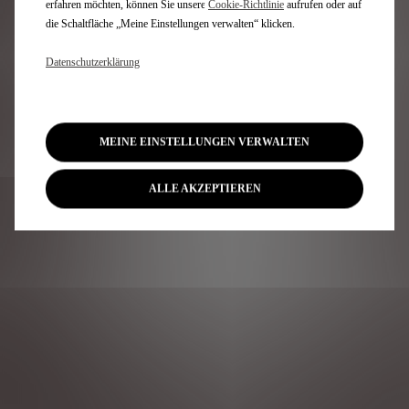
EVENT
erfahren möchten, können Sie unsere
Cookie‑Richtlinie
aufrufen oder auf
die Schaltfläche „Meine Einstellungen verwalten“ klicken.
ANMELDUNG
Datenschutzerklärung
Melden Sie sich zur
exklusiven Österreich
Premiere des neuen DS
MEINE EINSTELLUNGEN VERWALTEN
N°7 an. Wir freuen uns
auf Ihren Besuch.
ALLE AKZEPTIEREN