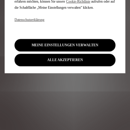
EVENT
erfahren möchten, können Sie unsere
Cookie‑Richtlinie
aufrufen oder auf
die Schaltfläche „Meine Einstellungen verwalten“ klicken.
ANMELDUNG
Datenschutzerklärung
Melden Sie sich zur
exklusiven Österreich
Premiere des neuen DS
MEINE EINSTELLUNGEN VERWALTEN
N°7 an. Wir freuen uns
auf Ihren Besuch.
ALLE AKZEPTIEREN