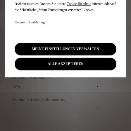
ABONNIEREN
erfahren möchten, können Sie unsere
Cookie‑Richtlinie
aufrufen oder auf
die Schaltfläche „Meine Einstellungen verwalten“ klicken.
Melden Sie sich an und bleiben Sie über den
Datenschutzerklärung
Bestellstart des DS N°4 und die Ankunft in unserem
DS Store auf dem Laufenden.
MEINE EINSTELLUNGEN VERWALTEN
ALLE AKZEPTIEREN
Wählen Sie Ihr Modell
Wählen Sie eine Motorisierung